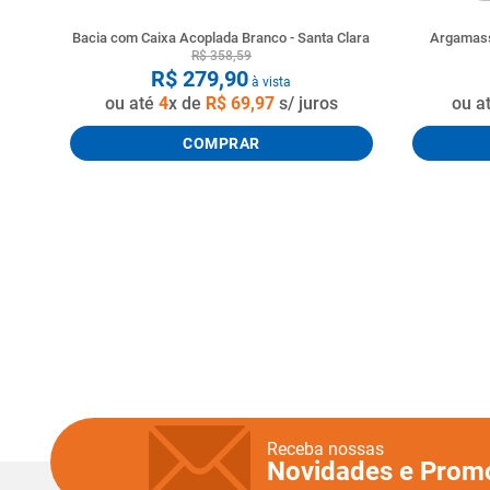
Bacia com Caixa Acoplada Branco - Santa Clara
Argamass
R$
358
,
59
R$
279
,
90
à vista
ou até
4
x de
R$
69
,
97
s/ juros
ou a
COMPRAR
Receba nossas
Novidades e Prom