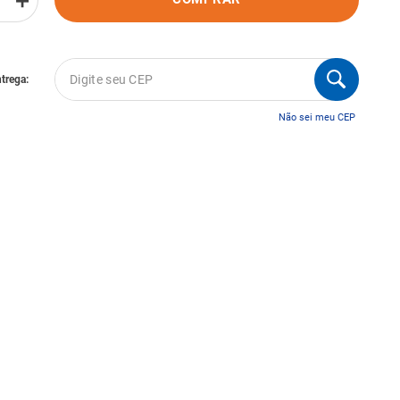
＋
Não sei meu CEP