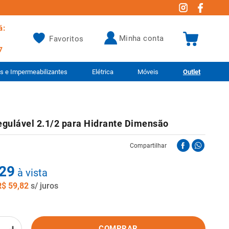
á:
minha conta
Favoritos
7
as e Impermeabilizantes
Elétrica
Móveis
Outlet
egulável 2.1/2 para Hidrante Dimensão
Compartilhar
29
à vista
R$
59
,
82
s/ juros
COMPRAR