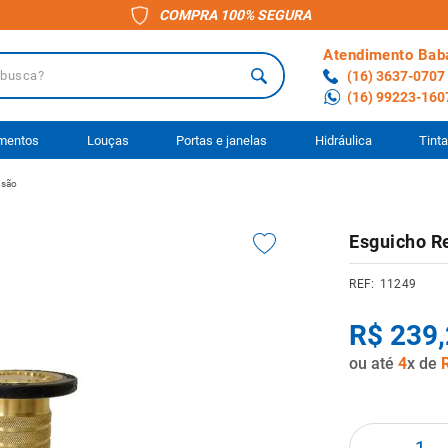
COMPRA 100% SEGURA
Atendimento Bab
a?
(16) 3637-0707
(16) 99223-160
 BUSCADOS
imentos
Louças
Portas e janelas
Hidráulica
Tint
nsão
o
Esguicho R
ário
11249
anheiro
R$
239
,
ocimento
ou até
4
x de
to