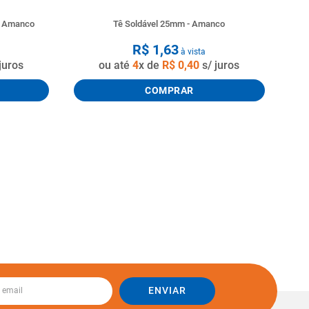
o Amanco
Tê Soldável 25mm - Amanco
R$
1
,
63
à vista
juros
ou até
4
x de
R$
0
,
40
s/ juros
COMPRAR
ENVIAR