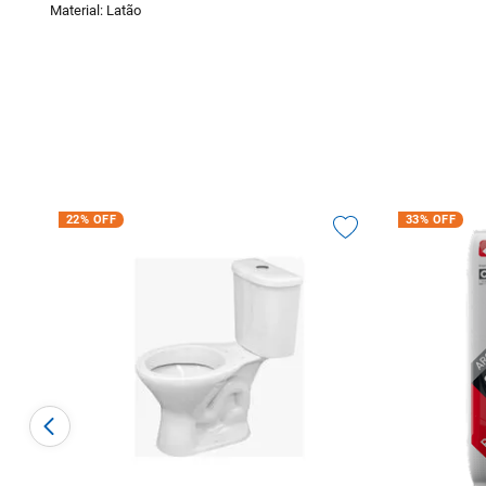
Material: Latão
22%
OFF
33%
OFF