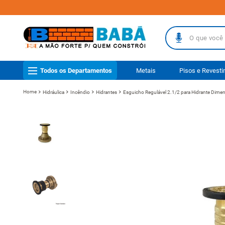
O que você busc
TERMOS MAIS
Todos os Departamentos
Metais
Pisos e Revest
1
º
piso
Hidráulica
Incêndio
Hidrantes
Esguicho Regulável 2.1/2 para Hidrante Dime
2
º
porcelanat
3
º
telha
4
º
vaso sanit
5
º
gabinete b
6
º
telha fibr
7
º
revestimen
8
º
pisos
9
º
porta