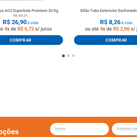
a AC3 Superkola Premium 20 Kg
Sifão Tubo Extensivo Sanfonad
R$
40
,
21
R$
26
,
90
R$
8
,
26
à vista
à vista
té
4
x de
R$
6
,
72
s/ juros
ou até
4
x de
R$
2
,
06
s/ 
COMPRAR
COMPRAR
oções