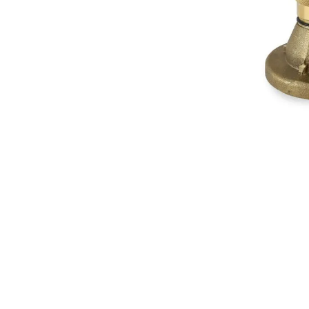
10
º
vaso sani