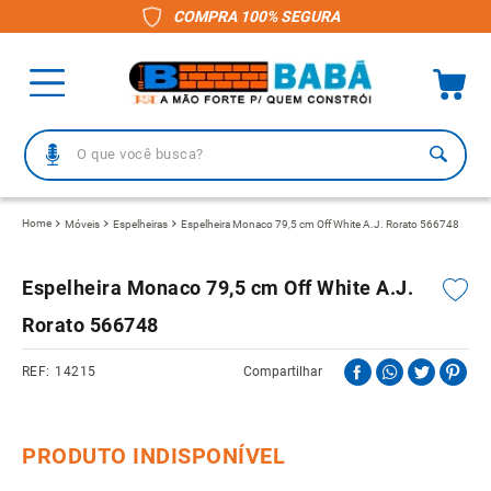
COMPRA 100% SEGURA
O que você busca?
TERMOS MAIS BUSCADOS
Móveis
Espelheiras
Espelheira Monaco 79,5 cm Off White A.J. Rorato 566748
1
º
piso
Espelheira Monaco 79,5 cm Off White A.J.
2
º
porcelanato
Rorato 566748
3
º
telha
4
º
vaso sanitário
14215
Compartilhar
5
º
revestimento
6
º
gabinete banheiro
7
º
telha fibrocimento