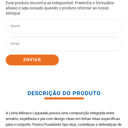
8
º
pisos
9
º
porta
10
º
vaso sanitario caixa acoplada
ENVIAR
DESCRIÇÃO DO PRODUTO
A Linha Mônaco Laqueado possui uma composição integrada entre
armário, espelheira e pia com design clean em linhas retas específicas
para o conjunto. Possui Puxadores tipo alça, corrediças e dobradiças de