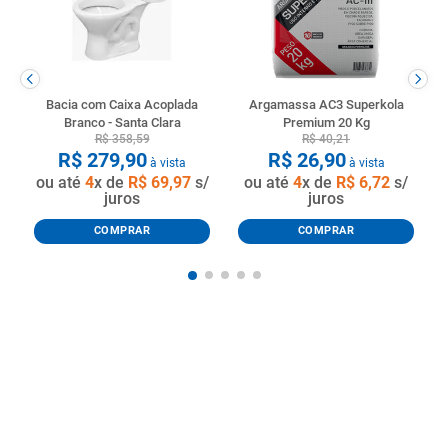
Bacia com Caixa Acoplada
Argamassa AC3 Superkola
Branco - Santa Clara
Premium 20 Kg
R$
358
,
59
R$
40
,
21
R$
279
,
90
R$
26
,
90
à vista
à vista
ou até
4
x de
R$
69
,
97
s/
ou até
4
x de
R$
6
,
72
s/
juros
juros
COMPRAR
COMPRAR