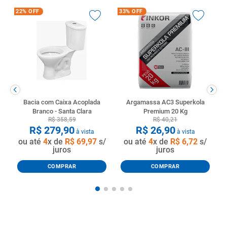
22%
OFF
33%
OFF
Bacia com Caixa Acoplada
Argamassa AC3 Superkola
Branco - Santa Clara
Premium 20 Kg
R$
358
,
59
R$
40
,
21
R$
279
,
90
R$
26
,
90
à vista
à vista
ou até
4
x de
R$
69
,
97
s/
ou até
4
x de
R$
6
,
72
s/
juros
juros
COMPRAR
COMPRAR