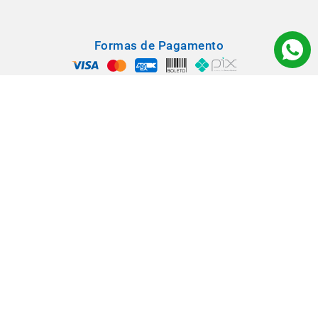
Formas de Pagamento
Segurança
Todos os direitos reservados © 2022 - Babá Materiais para Construção -
Rua: Rangel Pestana, 1290 - Vila Virgínia - CEP 14030-210 - Ribeirão
Preto/SP.