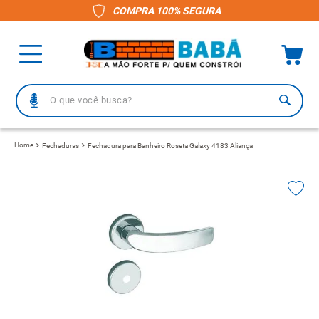
COMPRA 100% SEGURA
O que você busca?
TERMOS MAIS BUSCADOS
Fechaduras
Fechadura para Banheiro Roseta Galaxy 4183 Aliança
1
º
piso
2
º
porcelanato
3
º
telha
4
º
vaso sanitário
5
º
revestimento
6
º
gabinete banheiro
7
º
telha fibrocimento