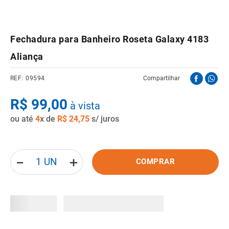
8
º
pisos
9
º
porta
Fechadura para Banheiro Roseta Galaxy 4183
10
º
vaso sanitario caixa acoplada
Aliança
09594
Compartilhar
R$
99
,
00
à vista
ou até
4
x de
R$
24
,
75
s/ juros
－
＋
COMPRAR