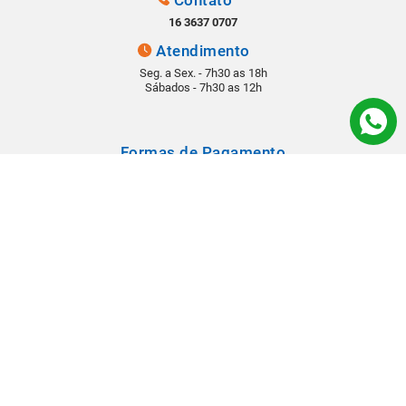
16 3637 0707
Atendimento
Seg. a Sex. - 7h30 as 18h
Sábados - 7h30 as 12h
Formas de Pagamento
Segurança
Todos os direitos reservados © 2022 - Babá Materiais para Construção -
Rua: Rangel Pestana, 1290 - Vila Virgínia - CEP 14030-210 - Ribeirão