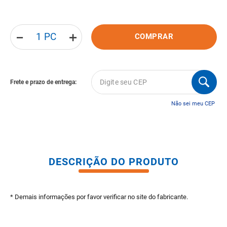
8
º
pisos
9
º
porta
－
＋
COMPRAR
10
º
vaso sanitario caixa acoplada
Não sei meu CEP
DESCRIÇÃO DO PRODUTO
* Demais informações por favor verificar no site do fabricante.