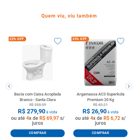
Quem viu, viu também
22%
OFF
33%
OFF
Bacia com Caixa Acoplada
Argamassa AC3 Superkola
Branco - Santa Clara
Premium 20 Kg
R$
358
,
59
R$
40
,
21
R$
279
,
90
R$
26
,
90
à vista
à vista
ou até
4
x de
R$
69
,
97
s/
ou até
4
x de
R$
6
,
72
s/
juros
juros
COMPRAR
COMPRAR