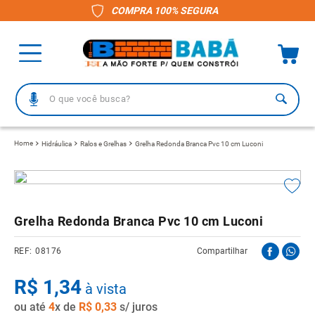
COMPRA 100% SEGURA
O que você busca?
TERMOS MAIS BUSCADOS
Hidráulica
Ralos e Grelhas
Grelha Redonda Branca Pvc 10 cm Luconi
1
º
piso
2
º
porcelanato
3
º
telha
Grelha Redonda Branca Pvc 10 cm Luconi
4
º
vaso sanitário
08176
Compartilhar
5
º
gabinete banheiro
R$
6
º
1
,
telha fibrocimento
34
à vista
ou até
7
º
4
x de
revestimento
R$
0
,
33
s/ juros