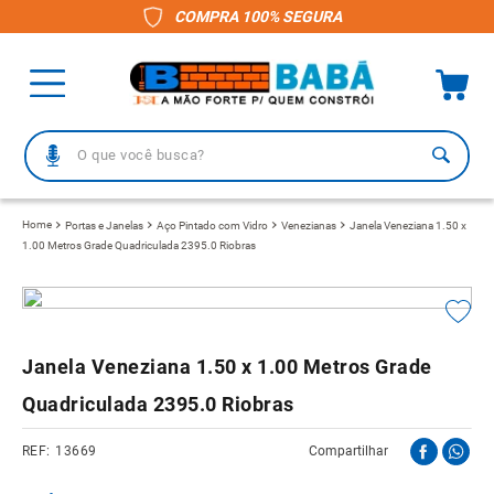
COMPRA 100% SEGURA
O que você busca?
TERMOS MAIS BUSCADOS
Portas e Janelas
Aço Pintado com Vidro
Venezianas
Janela Veneziana 1.50 x
1.00 Metros Grade Quadriculada 2395.0 Riobras
1
º
piso
2
º
porcelanato
3
º
telha
Janela Veneziana 1.50 x 1.00 Metros Grade
4
º
vaso sanitário
Quadriculada 2395.0 Riobras
5
º
gabinete banheiro
6
º
telha fibrocimento
13669
Compartilhar
7
º
revestimento