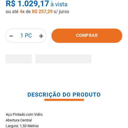
R$
1
.
029
,
17
à vista
8
º
pisos
ou até
4
x de
R$
257
,
29
s/ juros
9
º
porta
10
º
vaso sanitario caixa acoplada
－
＋
COMPRAR
DESCRIÇÃO DO PRODUTO
Aço Pintado com Vidro.
Abertura Central
Largura: 1,50 Metros