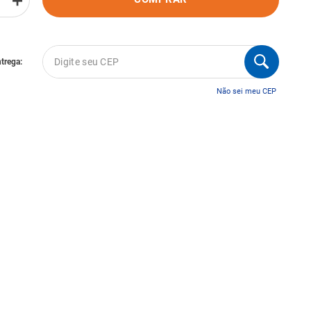
＋
Não sei meu CEP