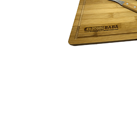
10
º
vaso sani