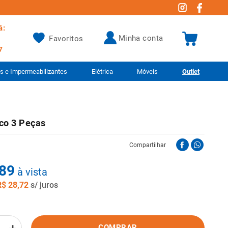
á:
minha conta
Favoritos
7
as e Impermeabilizantes
Elétrica
Móveis
Outlet
co 3 Peças
Compartilhar
89
à vista
R$
28
,
72
s/ juros
COMPRAR