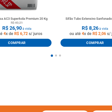
a AC3 Superkola Premium 20 Kg
Sifão Tubo Extensivo Sanfonad
R$
40
,
21
R$
26
,
90
R$
8
,
26
à vista
à vista
té
4
x de
R$
6
,
72
s/ juros
ou até
4
x de
R$
2
,
06
s/ 
COMPRAR
COMPRAR