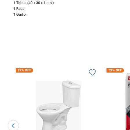
1 Tabua (40 x 30 x 1 cm )
1 Faca
1 Garfo.
22%
OFF
33%
OFF