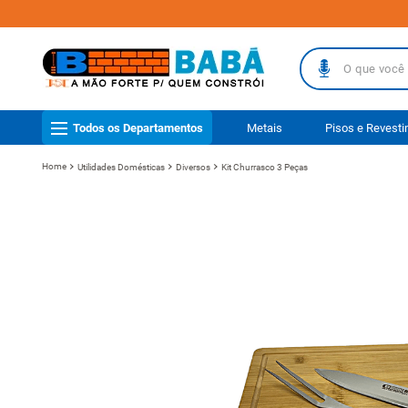
O que você busc
TERMOS MAIS
Todos os Departamentos
Metais
Pisos e Revest
1
º
piso
Utilidades Domésticas
Diversos
Kit Churrasco 3 Peças
2
º
porcelanat
3
º
telha
4
º
vaso sanit
5
º
revestimen
6
º
telha fibr
7
º
gabinete b
8
º
pisos
9
º
porta