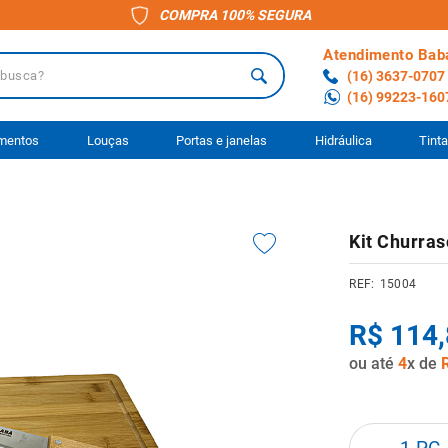
COMPRA 100% SEGURA
Atendimento Bab
a?
(16) 3637-0707
(16) 99223-160
 BUSCADOS
imentos
Louças
Portas e janelas
Hidráulica
Tint
o
Kit Churras
ário
15004
to
R$
114
,
ocimento
ou até
4
x de
anheiro