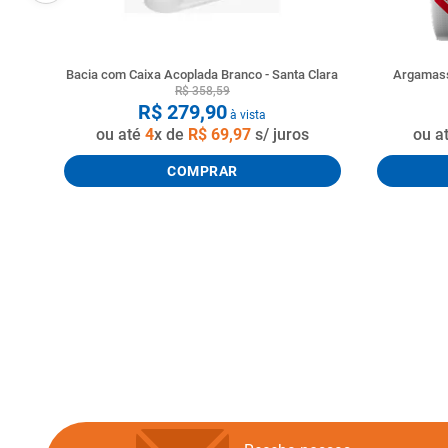
Bacia com Caixa Acoplada Branco - Santa Clara
Argamass
R$
358
,
59
R$
279
,
90
à vista
ou até
4
x de
R$
69
,
97
s/ juros
ou a
COMPRAR