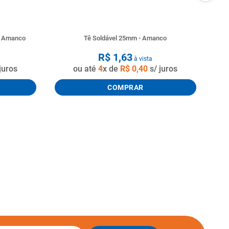
o Amanco
Tê Soldável 25mm - Amanco
R$
1
,
63
à vista
juros
ou até
4
x de
R$
0
,
40
s/ juros
COMPRAR