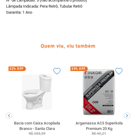
Nº de Lâmpadas: 3 (não acompanha o produto)
Lâmpada Indicada: Pera Retrô, Tubular Retrô
Garantia: 1 Ano
Quem viu, viu também
22%
OFF
33%
OFF
Bacia com Caixa Acoplada
Argamassa AC3 Superkola
Branco - Santa Clara
Premium 20 Kg
R$
358
,
59
R$
40
,
21