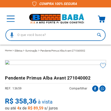
COMPRA 100% SEGURA
O que você busca?
TERMOS MAIS BUSCADOS
Elétrica
Iluminação
Pendente Primus Alba Avant 271040002
1
º
piso
2
º
porcelanato
3
º
telha
Pendente Primus Alba Avant 271040002
4
º
vaso sanitário
13659
Compartilhar
5
º
gabinete banheiro
R$
6
º
358
telha fibrocimento
,
36
à vista
ou até
7
º
4
x de
revestimento
R$
89
,
59
s/ juros