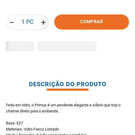
8
º
pisos
9
º
porta
－
＋
COMPRAR
10
º
vaso sanitario caixa acoplada
DESCRIÇÃO DO PRODUTO
Feito em vidro, o Primus é um pendente elegante e sóbrio que traz o
charme direto para o ambiente.
Base: E27
Materiais: Vidro Fosco Listrado