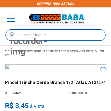
COMPRA 100% SEGURA
O que você busca?
TERMOS MAIS BUSCADOS
Tintas e Impermeabilizantes
Acessórios
Pincel Trincha Cerda Branca 1/2´ Atlas
AT315/1
1
º
piso
2
º
porcelanato
3
º
telha
Pincel Trincha Cerda Branca 1/2´ Atlas AT315/1
4
º
vaso sanitário
5
º
revestimento
09824
Compartilhar
6
º
gabinete banheiro
R$
3
,
45
à vista
7
º
telha fibrocimento