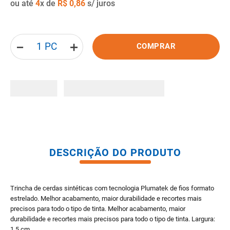
ou até
4
x de
R$
0
,
86
s/ juros
8
º
pisos
9
º
porta
－
＋
COMPRAR
10
º
vaso sanitario caixa acoplada
DESCRIÇÃO DO PRODUTO
Trincha de cerdas sintéticas com tecnologia Plumatek de fios formato
estrelado. Melhor acabamento, maior durabilidade e recortes mais
precisos para todo o tipo de tinta. Melhor acabamento, maior
durabilidade e recortes mais precisos para todo o tipo de tinta. Largura:
1,5 cm