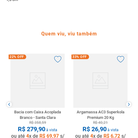
Quem viu, viu também
22%
OFF
33%
OFF
Bacia com Caixa Acoplada
Argamassa AC3 Superkola
Branco - Santa Clara
Premium 20 Kg
R$
358
,
59
R$
40
,
21
R$
279
,
90
R$
26
,
90
à vista
à vista
ou até
4
x de
R$
69
,
97
s/
ou até
4
x de
R$
6
,
72
s/