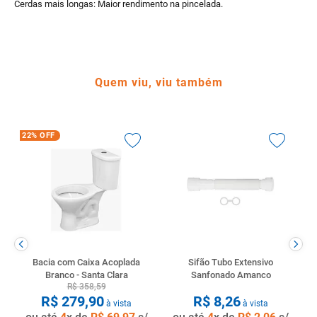
Cerdas mais longas: Maior rendimento na pincelada.
Quem viu, viu também
22%
OFF
Bacia com Caixa Acoplada
Sifão Tubo Extensivo
Branco - Santa Clara
Sanfonado Amanco
R$
358
,
59
R$
279
,
90
R$
8
,
26
à vista
à vista