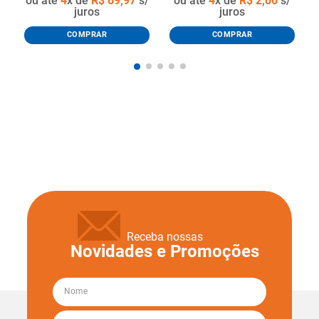
ou até
4
x de
R$
69
,
97
s/
ou até
4
x de
R$
2
,
06
s/
juros
juros
COMPRAR
COMPRAR
Receba nossas
Novidades e Promoções