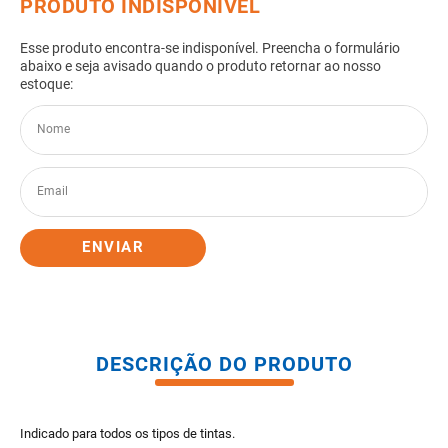
8
º
pisos
9
º
porta
10
º
vaso sanitario caixa acoplada
ENVIAR
DESCRIÇÃO DO PRODUTO
Indicado para todos os tipos de tintas.