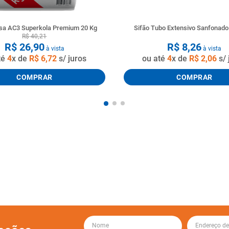
a AC3 Superkola Premium 20 Kg
Sifão Tubo Extensivo Sanfonad
R$
40
,
21
R$
26
,
90
R$
8
,
26
à vista
à vista
té
4
x de
R$
6
,
72
s/ juros
ou até
4
x de
R$
2
,
06
s/ 
COMPRAR
COMPRAR