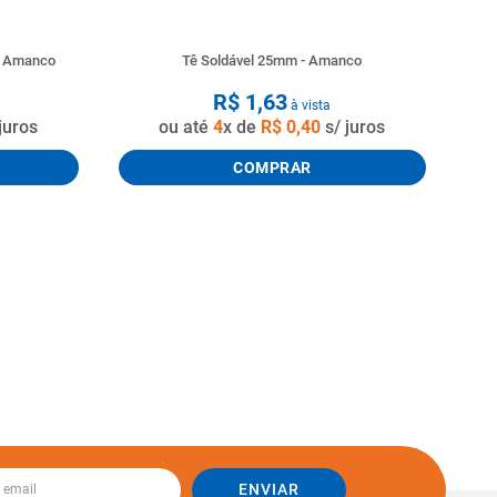
o Amanco
Tê Soldável 25mm - Amanco
R$
1
,
63
à vista
juros
ou até
4
x de
R$
0
,
40
s/ juros
COMPRAR
ENVIAR