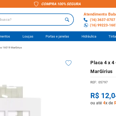
COMPRA 100% SEGURA
Atendimento Bab
a?
(16) 3637-0707
(16) 99223-160
 BUSCADOS
imentos
Louças
Portas e janelas
Hidráulica
Tint
nco 16019 MarGirius
o
Placa 4 x 4
ário
MarGirius
to
05797
ocimento
R$
12
,
0
anheiro
ou até
4
x de