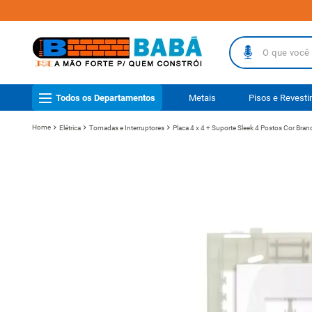
O que você busc
TERMOS MAIS
Todos os Departamentos
Metais
Pisos e Revest
1
º
piso
Elétrica
Tomadas e Interruptores
Placa 4 x 4 + Suporte Sleek 4 Postos Cor Bra
2
º
porcelanat
3
º
telha
4
º
vaso sanit
5
º
revestimen
6
º
telha fibr
7
º
gabinete b
8
º
pisos
9
º
porta