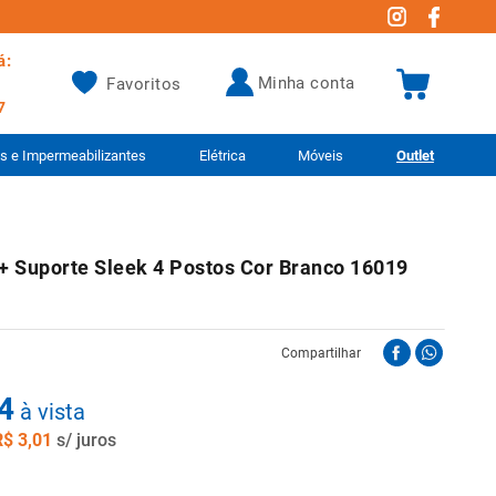
á:
minha conta
Favoritos
7
as e Impermeabilizantes
Elétrica
Móveis
Outlet
 + Suporte Sleek 4 Postos Cor Branco 16019
Compartilhar
4
à vista
R$
3
,
01
s/ juros