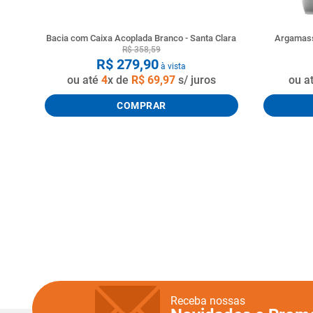
Bacia com Caixa Acoplada Branco - Santa Clara
Argamass
R$
358
,
59
R$
279
,
90
à vista
ou até
4
x de
R$
69
,
97
s/ juros
ou a
COMPRAR
Receba nossas