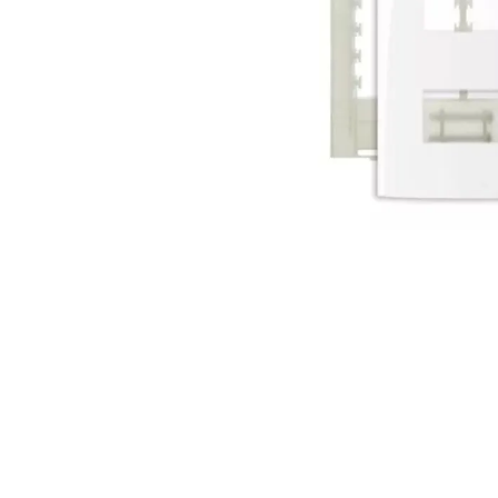
10
º
vaso sani