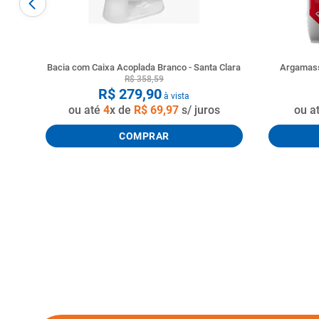
Bacia com Caixa Acoplada Branco - Santa Clara
Argamass
R$
358
,
59
R$
279
,
90
à vista
ou até
4
x de
R$
69
,
97
s/ juros
ou a
COMPRAR