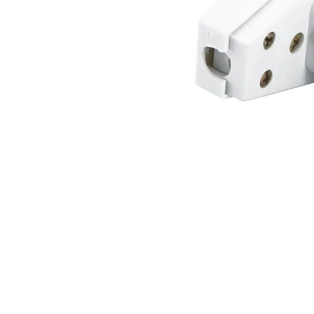
10
º
vaso sani