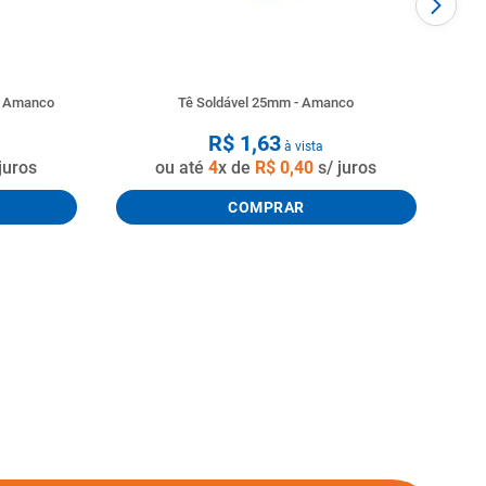
o Amanco
Tê Soldável 25mm - Amanco
R$
1
,
63
à vista
juros
ou até
4
x de
R$
0
,
40
s/ juros
COMPRAR