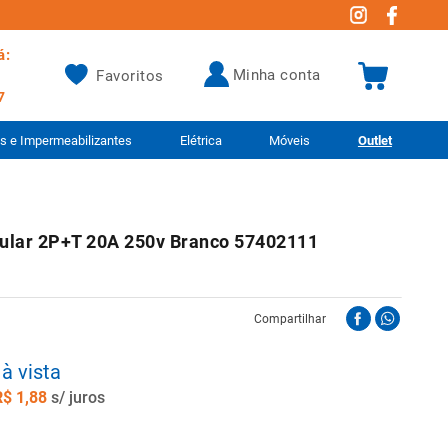
á:
minha conta
Favoritos
7
as e Impermeabilizantes
Elétrica
Móveis
Outlet
ular 2P+T 20A 250v Branco 57402111
a
Compartilhar
à vista
R$
1
,
88
s/ juros