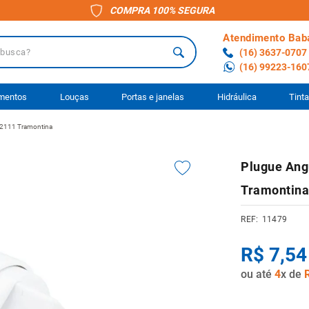
COMPRA 100% SEGURA
Atendimento Bab
a?
(16) 3637-0707
(16) 99223-160
 BUSCADOS
imentos
Louças
Portas e janelas
Hidráulica
Tint
02111 Tramontina
o
Plugue Ang
ário
Tramontin
to
11479
anheiro
R$
7
,
54
ocimento
ou até
4
x de