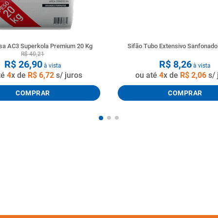
a AC3 Superkola Premium 20 Kg
Sifão Tubo Extensivo Sanfonad
R$
40
,
21
R$
26
,
90
R$
8
,
26
à vista
à vista
té
4
x de
R$
6
,
72
s/ juros
ou até
4
x de
R$
2
,
06
s/ 
COMPRAR
COMPRAR