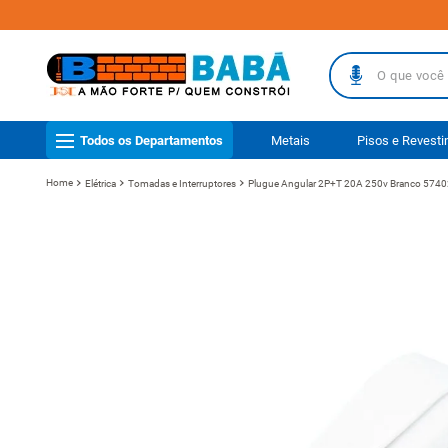
O que você busc
TERMOS MAIS
Todos os Departamentos
Metais
Pisos e Revest
1
º
piso
Elétrica
Tomadas e Interruptores
Plugue Angular 2P+T 20A 250v Branco 574
2
º
porcelanat
3
º
telha
4
º
vaso sanit
5
º
revestimen
6
º
gabinete b
7
º
telha fibr
8
º
pisos
9
º
porta