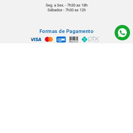
Seg. a Sex. - 7h30 as 18h
Sábados - 7h30 as 12h
Formas de Pagamento
Segurança
Todos os direitos reservados © 2022 - Babá Materiais para Construção -
Rua: Rangel Pestana, 1290 - Vila Virgínia - CEP 14030-210 - Ribeirão
Preto/SP.