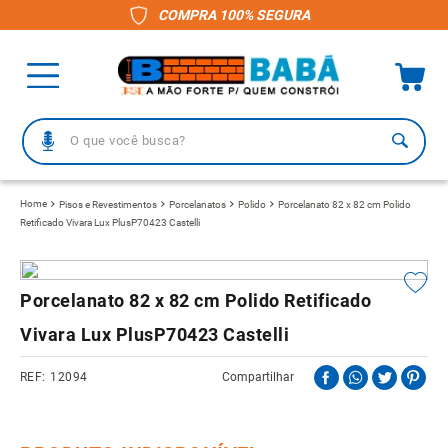
COMPRA 100% SEGURA
O que você busca?
TERMOS MAIS BUSCADOS
Pisos e Revestimentos
Porcelanatos
Polido
Porcelanato 82 x 82 cm Polido
Retificado Vivara Lux PlusP70423 Castelli
1
º
piso
2
º
porcelanato
3
º
telha
Porcelanato 82 x 82 cm Polido Retificado
4
º
vaso sanitário
Vivara Lux PlusP70423 Castelli
5
º
revestimento
12094
Compartilhar
6
º
gabinete banheiro
7
º
telha fibrocimento