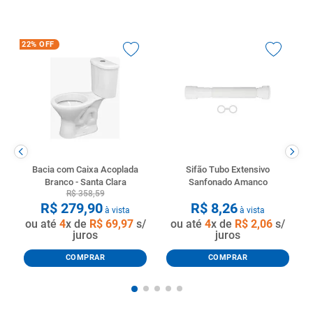
22%
OFF
Bacia com Caixa Acoplada
Sifão Tubo Extensivo
Branco - Santa Clara
Sanfonado Amanco
R$
358
,
59
R$
279
,
90
R$
8
,
26
à vista
à vista
ou até
4
x de
R$
69
,
97
s/
ou até
4
x de
R$
2
,
06
s/
juros
juros
COMPRAR
COMPRAR