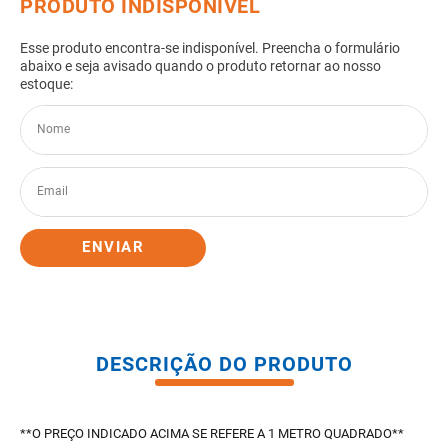
8
º
pisos
9
º
porta
10
º
vaso sanitario caixa acoplada
ENVIAR
DESCRIÇÃO DO PRODUTO
**O PREÇO INDICADO ACIMA SE REFERE A 1 METRO QUADRADO**