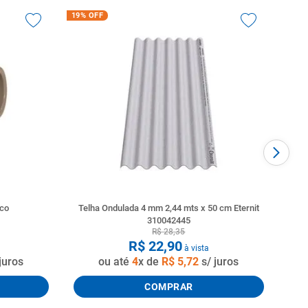
19%
OFF
nco
Telha Ondulada 4 mm 2,44 mts x 50 cm Eternit
310042445
R$
28
,
35
R$
22
,
90
à vista
juros
ou até
4
x de
R$
5
,
72
s/ juros
COMPRAR