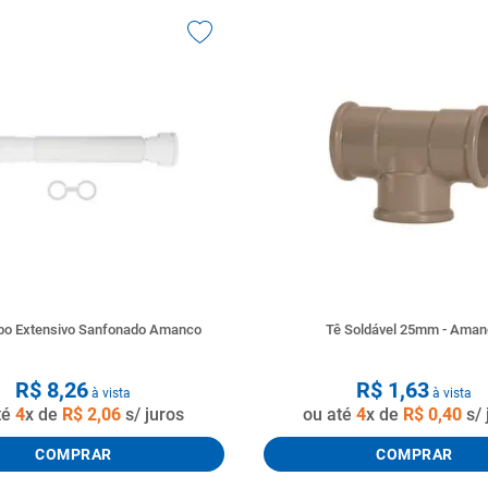
ubo Extensivo Sanfonado Amanco
Tê Soldável 25mm - Ama
R$
8
,
26
R$
1
,
63
à vista
à vista
té
4
x de
R$
2
,
06
s/ juros
ou até
4
x de
R$
0
,
40
s/ 
COMPRAR
COMPRAR