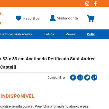
á:
minha conta
Favoritos
7
as e Impermeabilizantes
Elétrica
Móveis
Outlet
 83 x 83 cm Acetinado Retificado Sant Andrea
Castelli
Compartilhar