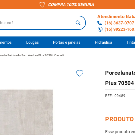
COMPRA 100% SEGURA
Atendimento Bab
a?
(16) 3637-0707
(16) 99223-160
 BUSCADOS
imentos
Louças
Portas e janelas
Hidráulica
Tint
nado Retificado Sant Andrea Plus 70504 Castelli
o
Porcelanato
ário
Plus 70504 
to
09489
anheiro
ocimento