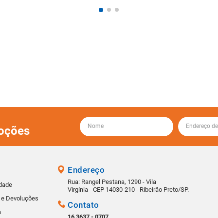
oções
Endereço
Rua: Rangel Pestana, 1290 - Vila
idade
Virgínia - CEP 14030-210 - Ribeirão Preto/SP.
s e Devoluções
Contato
a
16 3637 - 0707