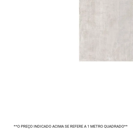
10
º
vaso sani
**O PREÇO INDICADO ACIMA SE REFERE A 1 METRO QUADRADO**