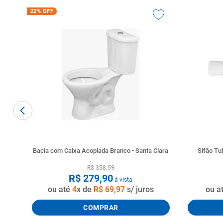
22%
OFF
Bacia com Caixa Acoplada Branco - Santa Clara
Sifão T
R$
358
,
59
R$
279
,
90
à vista
ou até
4
x de
R$
69
,
97
s/ juros
ou a
COMPRAR