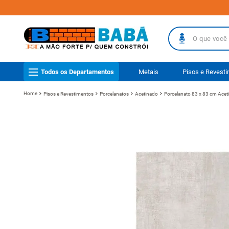
O que você busc
TERMOS MAIS
Todos os Departamentos
Metais
Pisos e Revest
1
º
piso
Pisos e Revestimentos
Porcelanatos
Acetinado
Porcelanato 83 x 83 cm Aceti
2
º
porcelanat
3
º
telha
4
º
vaso sanit
5
º
revestimen
6
º
gabinete b
7
º
telha fibr
8
º
pisos
9
º
porta