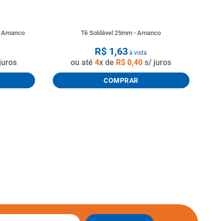
o Amanco
Tê Soldável 25mm - Amanco
R$
1
,
63
à vista
juros
ou até
4
x de
R$
0
,
40
s/ juros
COMPRAR