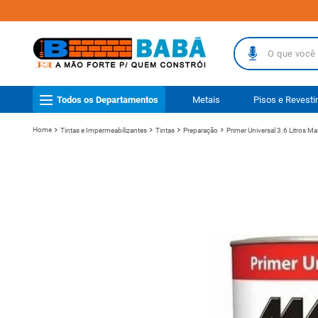
O que você busc
TERMOS MAIS
Todos os Departamentos
Metais
Pisos e Revest
1
º
piso
Tintas e Impermeabilizantes
Tintas
Preparação
Primer Universal 3.6 Litros M
2
º
porcelanat
3
º
telha
4
º
vaso sanit
5
º
revestimen
6
º
telha fibr
7
º
pisos
8
º
gabinete b
9
º
porta