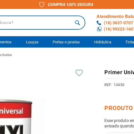
COMPRA 100% SEGURA
Atendimento Bab
a?
(16) 3637-0707
(16) 99223-160
 BUSCADOS
imentos
Louças
Portas e janelas
Hidráulica
Tint
axi Rubber
o
Primer Univ
ário
13450
to
ocimento
anheiro