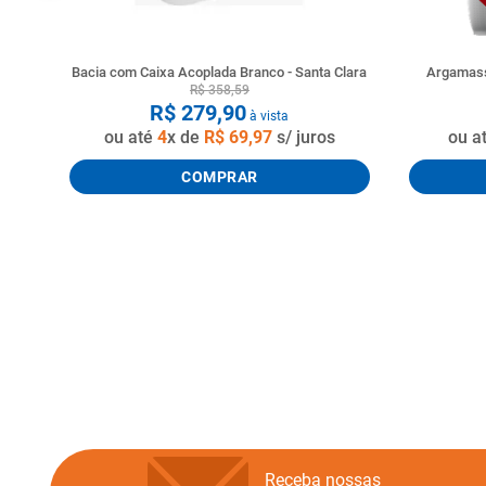
Bacia com Caixa Acoplada Branco - Santa Clara
Argamass
R$
358
,
59
R$
279
,
90
à vista
ou até
4
x de
R$
69
,
97
s/ juros
ou a
COMPRAR
Receba nossas