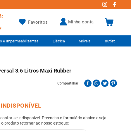
á:
minha conta
Favoritos
7
as e Impermeabilizantes
Elétrica
Móveis
Outlet
ersal 3.6 Litros Maxi Rubber
Compartilhar