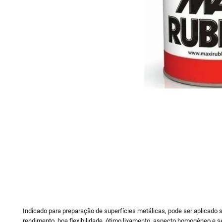
10
º
vaso sani
Indicado para preparação de superfícies metálicas, pode ser aplicado 
rendimento, boa flexibilidade, ótimo lixamento, aspecto homogêneo e 