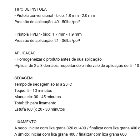
TIPO DE PISTOLA
• Pistola convencional - bico: 1.8 mm - 2.0 mm
Pressão de aplicação: 40 - 50lbs/pol²
• Pistola HVLP - bico: 1.7 mm - 1.9 mm
Pressão de aplicação: 21 - 36lbs/pol²
APLICAÇÃO
• Homogeneizar o produto antes de sua aplicação.
•Aplicar de 2 a 3 demãos, respeitando o intervalo de aplicação de 5 - 1
SECAGEM
Tempo de secagem ao ar a 25ºC
Toque: 5 - 10 minutos
Manuseio: 30 - 45 minutos
Total: 2h para lixamento
Estufa (60º): 20 - 30 minutos
LIXAMENTO
A seco: iniciar com lixa grana 320 ou 400 / finalizar com lixa grana 400 
A úmido: iniciar com lixa grana 400 / finalizar com lixa grana 600