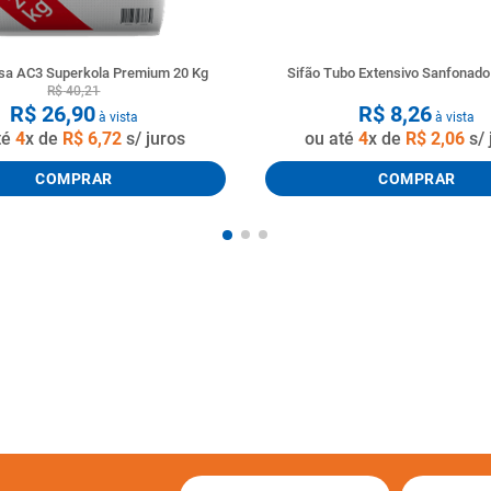
a AC3 Superkola Premium 20 Kg
Sifão Tubo Extensivo Sanfonad
R$
40
,
21
R$
26
,
90
R$
8
,
26
à vista
à vista
té
4
x de
R$
6
,
72
s/ juros
ou até
4
x de
R$
2
,
06
s/ 
COMPRAR
COMPRAR