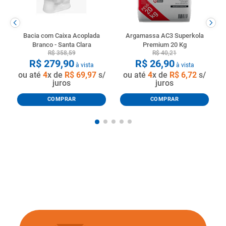
Bacia com Caixa Acoplada
Argamassa AC3 Superkola
Branco - Santa Clara
Premium 20 Kg
R$
358
,
59
R$
40
,
21
R$
279
,
90
R$
26
,
90
à vista
à vista
ou até
4
x de
R$
69
,
97
s/
ou até
4
x de
R$
6
,
72
s/
juros
juros
COMPRAR
COMPRAR