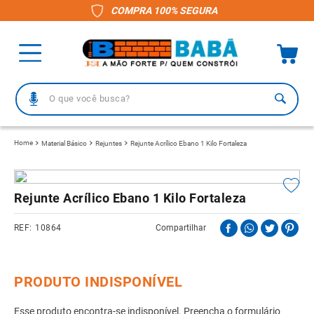
COMPRA 100% SEGURA
O que você busca?
TERMOS MAIS BUSCADOS
Material Básico
Rejuntes
Rejunte Acrílico Ebano 1 Kilo Fortaleza
1
º
piso
2
º
porcelanato
Rejunte Acrílico Ebano 1 Kilo Fortaleza
3
º
telha
10864
Compartilhar
4
º
vaso sanitário
5
º
gabinete banheiro
6
º
telha fibrocimento
7
º
revestimento