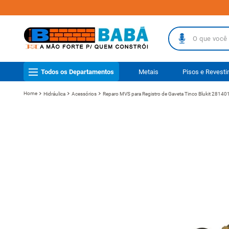
O que você busc
TERMOS MAIS
Todos os Departamentos
Metais
Pisos e Revest
1
º
piso
Hidráulica
Acessórios
Reparo MVS para Registro de Gaveta Tinco Blukit 28140
2
º
porcelanat
3
º
telha
4
º
vaso sanit
5
º
revestimen
6
º
telha fibr
7
º
gabinete b
8
º
pisos
9
º
porta