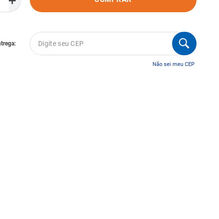
＋
Não sei meu CEP