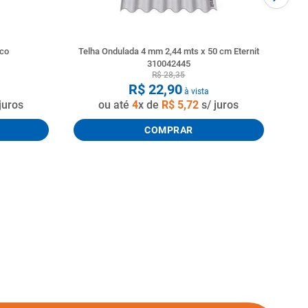
nco
Telha Ondulada 4 mm 2,44 mts x 50 cm Eternit
310042445
R$
28
,
35
R$
22
,
90
à vista
juros
ou até
4
x de
R$
5
,
72
s/ juros
COMPRAR