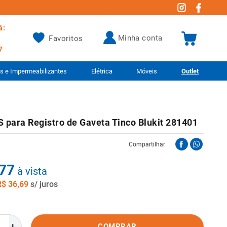
á:
minha conta
Favoritos
7
as e Impermeabilizantes
Elétrica
Móveis
Outlet
 para Registro de Gaveta Tinco Blukit 281401
Compartilhar
77
à vista
R$
36
,
69
s/ juros
COMPRAR