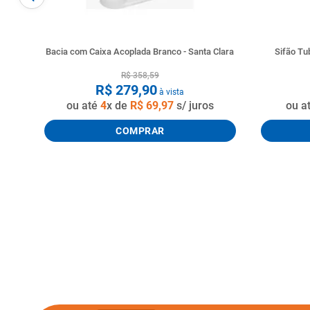
Bacia com Caixa Acoplada Branco - Santa Clara
Sifão T
R$
358
,
59
R$
279
,
90
à vista
ou até
4
x de
R$
69
,
97
s/ juros
ou a
COMPRAR