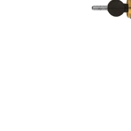
10
º
vaso sani