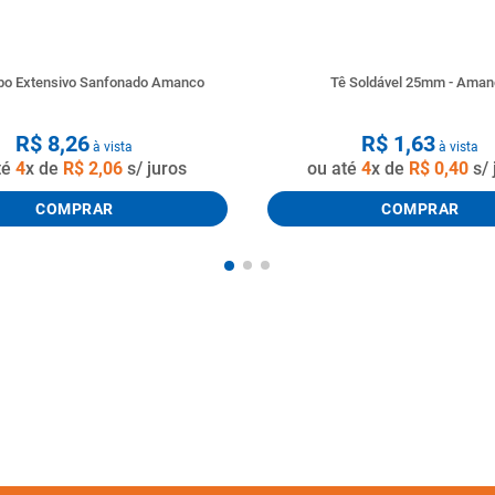
ubo Extensivo Sanfonado Amanco
Tê Soldável 25mm - Ama
R$
8
,
26
R$
1
,
63
à vista
à vista
té
4
x de
R$
2
,
06
s/ juros
ou até
4
x de
R$
0
,
40
s/ 
COMPRAR
COMPRAR