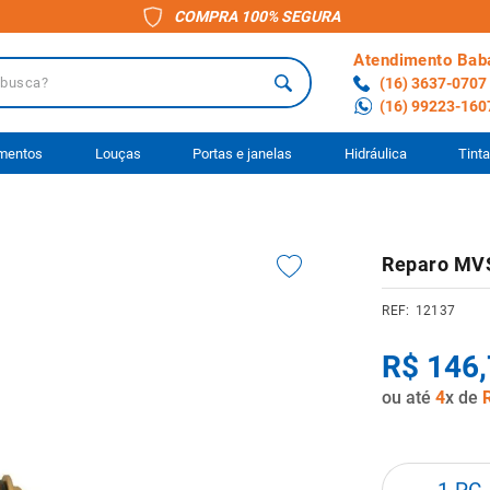
COMPRA 100% SEGURA
Atendimento Bab
a?
(16) 3637-0707
(16) 99223-160
 BUSCADOS
imentos
Louças
Portas e janelas
Hidráulica
Tint
1
o
Reparo MVS
ário
12137
to
R$
146
,
ocimento
ou até
4
x de
anheiro