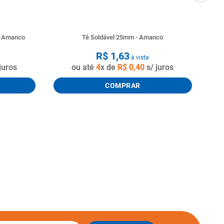
o Amanco
Tê Soldável 25mm - Amanco
R$
1
,
63
à vista
juros
ou até
4
x de
R$
0
,
40
s/ juros
COMPRAR