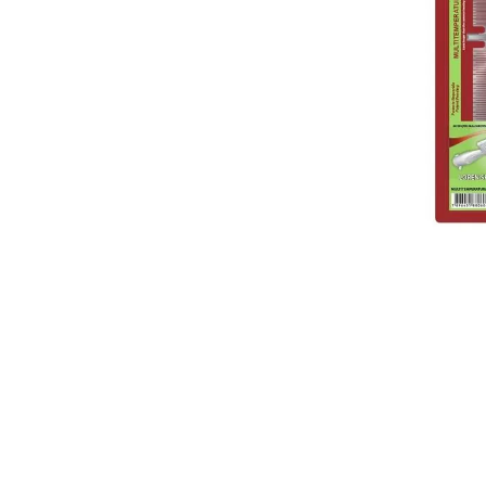
10
º
vaso sani