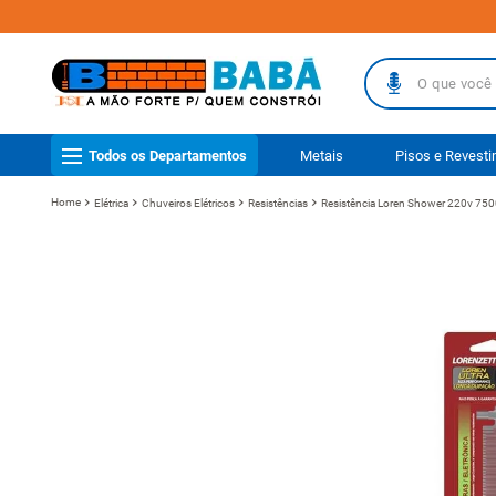
O que você busc
TERMOS MAIS
Todos os Departamentos
Metais
Pisos e Revest
1
º
piso
Elétrica
Chuveiros Elétricos
Resistências
Resistência Loren Shower 220v 750
2
º
porcelanat
3
º
telha
4
º
vaso sanit
5
º
revestimen
6
º
gabinete b
7
º
telha fibr
8
º
pisos
9
º
porta