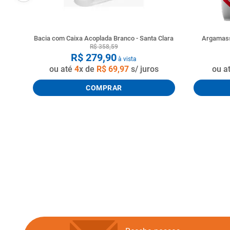
Bacia com Caixa Acoplada Branco - Santa Clara
Argamass
R$
358
,
59
R$
279
,
90
à vista
ou até
4
x de
R$
69
,
97
s/ juros
ou a
COMPRAR