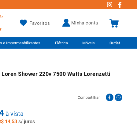
á:
minha conta
Favoritos
7
as e Impermeabilizantes
Elétrica
Móveis
Outlet
a Loren Shower 220v 7500 Watts Lorenzetti
Compartilhar
4
à vista
R$
14
,
53
s/ juros