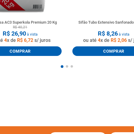
a AC3 Superkola Premium 20 Kg
Sifão Tubo Extensivo Sanfonad
R$
40
,
21
R$
26
,
90
R$
8
,
26
à vista
à vista
té
4
x de
R$
6
,
72
s/ juros
ou até
4
x de
R$
2
,
06
s/ 
COMPRAR
COMPRAR