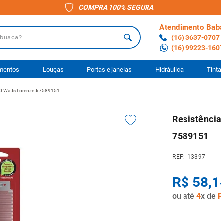
COMPRA 100% SEGURA
Atendimento Bab
a?
(16) 3637-0707
(16) 99223-160
 BUSCADOS
imentos
Louças
Portas e janelas
Hidráulica
Tint
0 Watts Lorenzetti 7589151
o
Resistênci
ário
7589151
to
13397
anheiro
R$
58
,
1
ocimento
ou até
4
x de