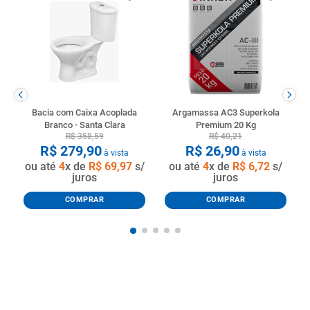
Bacia com Caixa Acoplada
Argamassa AC3 Superkola
Branco - Santa Clara
Premium 20 Kg
R$
358
,
59
R$
40
,
21
R$
279
,
90
R$
26
,
90
à vista
à vista
ou até
4
x de
R$
69
,
97
s/
ou até
4
x de
R$
6
,
72
s/
juros
juros
COMPRAR
COMPRAR