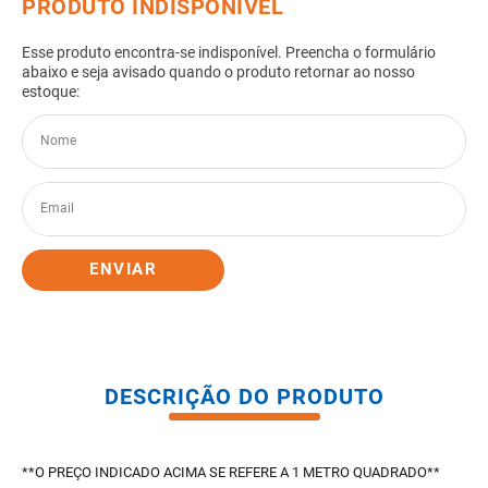
8
º
pisos
9
º
porta
10
º
vaso sanitario caixa acoplada
ENVIAR
DESCRIÇÃO DO PRODUTO
**O PREÇO INDICADO ACIMA SE REFERE A 1 METRO QUADRADO**