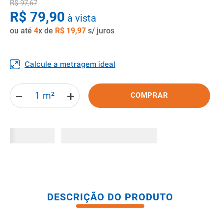
R$
97
,
67
8
º
pisos
R$
79
,
90
à vista
9
º
porta
ou até
4
x de
R$
19
,
97
s/ juros
10
º
vaso sanitario caixa acoplada
Calcule a metragem ideal
－
＋
COMPRAR
DESCRIÇÃO DO PRODUTO