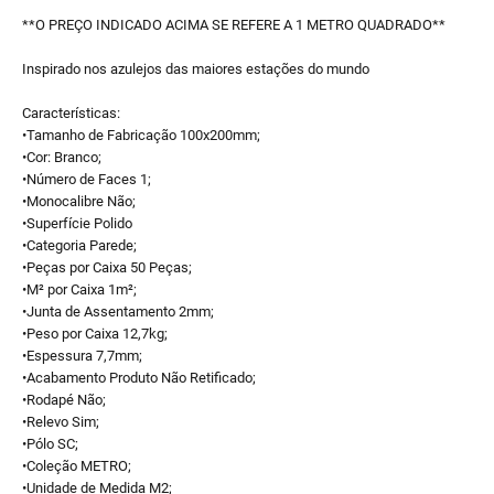
**O PREÇO INDICADO ACIMA SE REFERE A 1 METRO QUADRADO**
Inspirado nos azulejos das maiores estações do mundo
Características:
•Tamanho de Fabricação 100x200mm;
•Cor: Branco;
•Número de Faces 1;
•Monocalibre Não;
•Superfície Polido
•Categoria Parede;
•Peças por Caixa 50 Peças;
•M² por Caixa 1m²;
•Junta de Assentamento 2mm;
•Peso por Caixa 12,7kg;
•Espessura 7,7mm;
•Acabamento Produto Não Retificado;
•Rodapé Não;
•Relevo Sim;
•Pólo SC;
•Coleção METRO;
•Unidade de Medida M2;