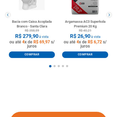
Bacia com Caixa Acoplada
Argamassa AC3 Superkola
Branco - Santa Clara
Premium 20 Kg
R$
358
,
59
R$
40
,
21
R$
279
,
90
R$
26
,
90
à vista
à vista
ou até
4
x de
R$
69
,
97
s/
ou até
4
x de
R$
6
,
72
s/
juros
juros
COMPRAR
COMPRAR