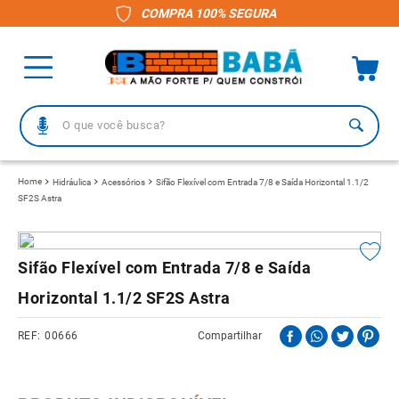
COMPRA 100% SEGURA
O que você busca?
TERMOS MAIS BUSCADOS
Hidráulica
Acessórios
Sifão Flexível com Entrada 7/8 e Saída Horizontal 1.1/2
SF2S Astra
1
º
piso
2
º
porcelanato
3
º
telha
Sifão Flexível com Entrada 7/8 e Saída
4
º
vaso sanitário
Horizontal 1.1/2 SF2S Astra
5
º
revestimento
00666
Compartilhar
6
º
gabinete banheiro
7
º
telha fibrocimento