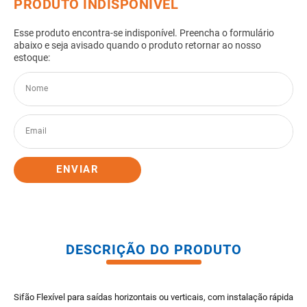
8
º
pisos
9
º
porta
10
º
vaso sanitario caixa acoplada
ENVIAR
DESCRIÇÃO DO PRODUTO
Sifão Flexível para saídas horizontais ou verticais, com instalação rápida