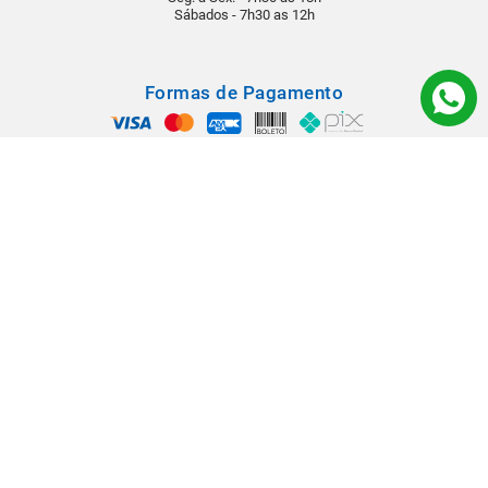
Sábados - 7h30 as 12h
Formas de Pagamento
Segurança
Todos os direitos reservados © 2022 - Babá Materiais para Construção -
Rua: Rangel Pestana, 1290 - Vila Virgínia - CEP 14030-210 - Ribeirão
Preto/SP.