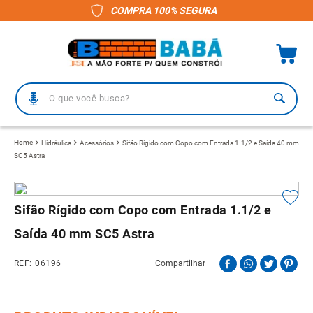
COMPRA 100% SEGURA
O que você busca?
TERMOS MAIS BUSCADOS
Hidráulica
Acessórios
Sifão Rígido com Copo com Entrada 1.1/2 e Saída 40 mm
SC5 Astra
1
º
piso
2
º
porcelanato
3
º
telha
Sifão Rígido com Copo com Entrada 1.1/2 e
4
º
vaso sanitário
Saída 40 mm SC5 Astra
5
º
revestimento
06196
Compartilhar
6
º
gabinete banheiro
7
º
telha fibrocimento