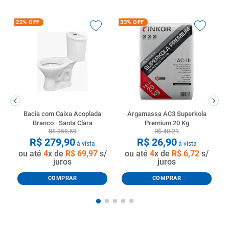
22%
OFF
33%
OFF
Bacia com Caixa Acoplada
Argamassa AC3 Superkola
Branco - Santa Clara
Premium 20 Kg
R$
358
,
59
R$
40
,
21
R$
279
,
90
R$
26
,
90
à vista
à vista
ou até
4
x de
R$
69
,
97
s/
ou até
4
x de
R$
6
,
72
s/
juros
juros
COMPRAR
COMPRAR