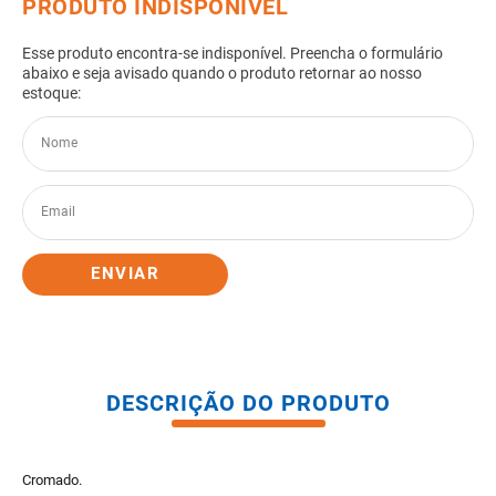
8
º
pisos
9
º
porta
10
º
vaso sanitario caixa acoplada
ENVIAR
DESCRIÇÃO DO PRODUTO
Cromado.