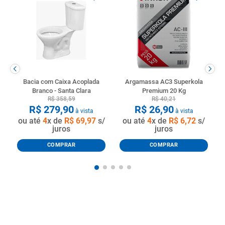
Bacia com Caixa Acoplada
Argamassa AC3 Superkola
Branco - Santa Clara
Premium 20 Kg
R$
358
,
59
R$
40
,
21
R$
279
,
90
R$
26
,
90
à vista
à vista
ou até
4
x de
R$
69
,
97
s/
ou até
4
x de
R$
6
,
72
s/
juros
juros
COMPRAR
COMPRAR