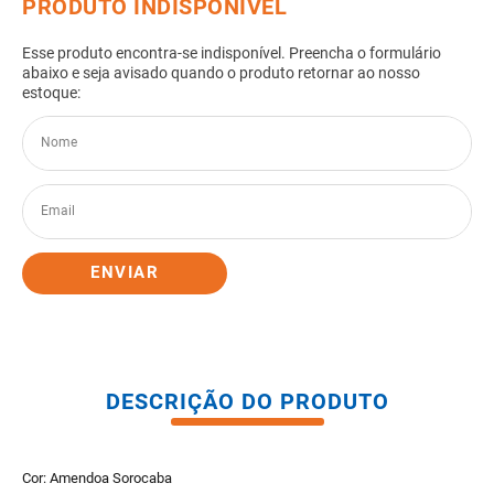
8
º
pisos
9
º
porta
10
º
vaso sanitario caixa acoplada
ENVIAR
DESCRIÇÃO DO PRODUTO
Cor: Amendoa Sorocaba