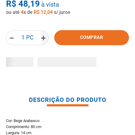
R$
48
,
19
à vista
8
º
pisos
ou até
4
x de
R$
12
,
04
s/ juros
9
º
porta
10
º
vaso sanitario caixa acoplada
－
＋
COMPRAR
DESCRIÇÃO DO PRODUTO
Cor: Bege Arabesco
Comprimento: 80 cm
Largura: 14 cm