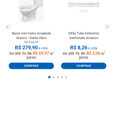
Bacia com Caixa Acoplada
Sifão Tubo Extensivo
Branco - Santa Clara
Sanfonado Amanco
R$
358
,
59
R$
279
,
90
R$
8
,
26
à vista
à vista
ou até
4
x de
R$
69
,
97
s/
ou até
4
x de
R$
2
,
06
s/
juros
juros
COMPRAR
COMPRAR