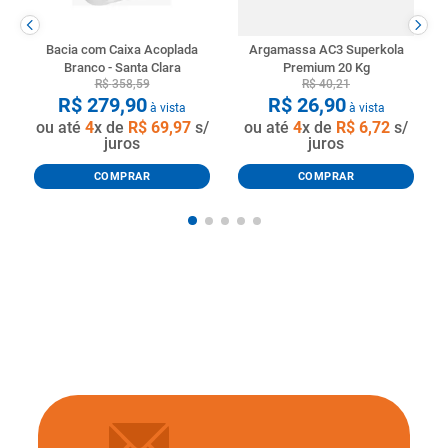
Bacia com Caixa Acoplada
Argamassa AC3 Superkola
Branco - Santa Clara
Premium 20 Kg
R$
358
,
59
R$
40
,
21
R$
279
,
90
R$
26
,
90
à vista
à vista
ou até
4
x de
R$
69
,
97
s/
ou até
4
x de
R$
6
,
72
s/
juros
juros
COMPRAR
COMPRAR