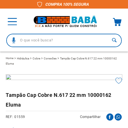
COMPRA 100% SEGURA
O que você busca?
TERMOS MAIS BUSCADOS
Hidráulica
Cobre
Conexões
Tampão Cap Cobre N.617 22 mm 10000162
Eluma
1
º
piso
2
º
porcelanato
3
º
telha
Tampão Cap Cobre N.617 22 mm 10000162
4
º
vaso sanitário
Eluma
5
º
revestimento
6
º
telha fibrocimento
01559
Compartilhar
7
º
gabinete banheiro