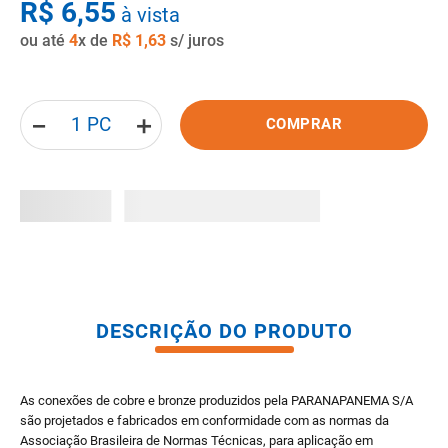
R$
6
,
55
à vista
8
º
pisos
ou até
4
x de
R$
1
,
63
s/ juros
9
º
porta
10
º
vaso sanitario caixa acoplada
－
＋
COMPRAR
DESCRIÇÃO DO PRODUTO
As conexões de cobre e bronze produzidos pela PARANAPANEMA S/A
são projetados e fabricados em conformidade com as normas da
Associação Brasileira de Normas Técnicas, para aplicação em