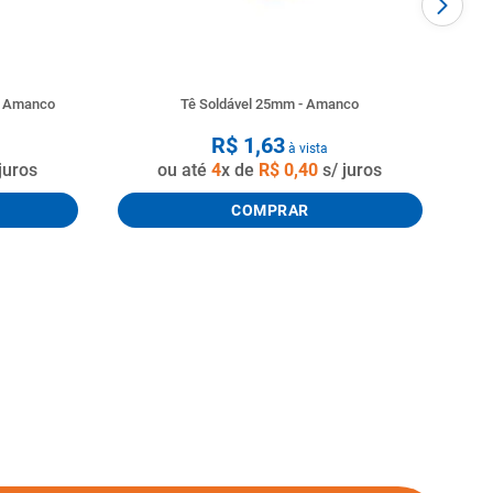
o Amanco
Tê Soldável 25mm - Amanco
R$
1
,
63
à vista
juros
ou até
4
x de
R$
0
,
40
s/ juros
COMPRAR