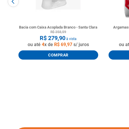
Bacia com Caixa Acoplada Branco - Santa Clara
Argamass
R$
358
,
59
R$
279
,
90
à vista
ou até
4
x de
R$
69
,
97
s/ juros
ou a
COMPRAR