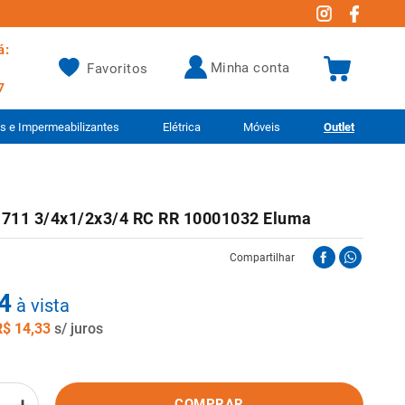
á:
minha conta
Favoritos
7
as e Impermeabilizantes
Elétrica
Móveis
Outlet
.711 3/4x1/2x3/4 RC RR 10001032 Eluma
Compartilhar
4
à vista
R$
14
,
33
s/ juros
COMPRAR