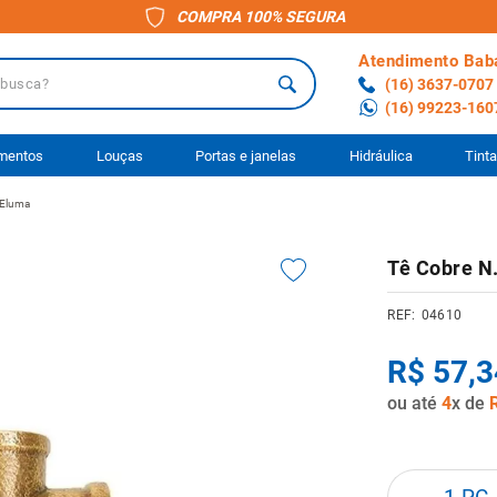
COMPRA 100% SEGURA
Atendimento Bab
a?
(16) 3637-0707
(16) 99223-160
 BUSCADOS
imentos
Louças
Portas e janelas
Hidráulica
Tint
 Eluma
o
Tê Cobre N
ário
04610
to
R$
57
,
3
anheiro
ou até
4
x de
ocimento