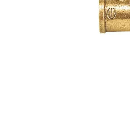
10
º
vaso sani