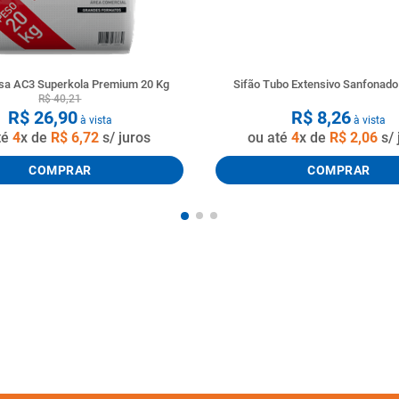
a AC3 Superkola Premium 20 Kg
Sifão Tubo Extensivo Sanfonad
R$
40
,
21
R$
26
,
90
R$
8
,
26
à vista
à vista
té
4
x de
R$
6
,
72
s/ juros
ou até
4
x de
R$
2
,
06
s/ 
COMPRAR
COMPRAR