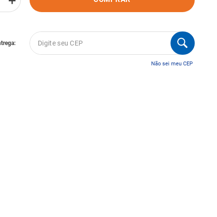
＋
Não sei meu CEP