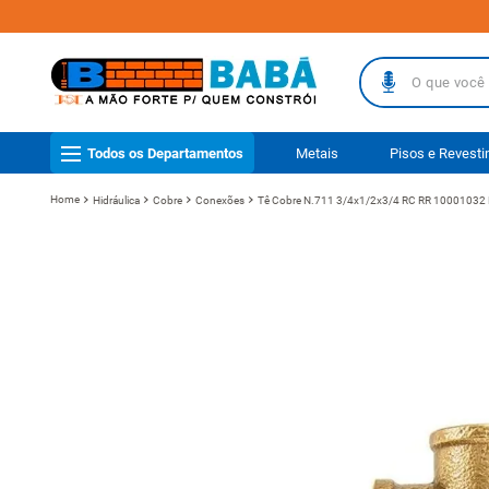
O que você busc
TERMOS MAIS
Todos os Departamentos
Metais
Pisos e Revest
1
º
piso
Hidráulica
Cobre
Conexões
Tê Cobre N.711 3/4x1/2x3/4 RC RR 10001032
2
º
porcelanat
3
º
telha
4
º
vaso sanit
5
º
revestimen
6
º
gabinete b
7
º
telha fibr
8
º
pisos
9
º
porta