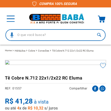
COMPRA 100% SEGURA
O que você busca?
TERMOS MAIS BUSCADOS
Hidráulica
Cobre
Conexões
Tê Cobre N.712 22x1/2x22 RC Eluma
1
º
piso
2
º
porcelanato
3
º
telha
Tê Cobre N.712 22x1/2x22 RC Eluma
4
º
vaso sanitário
01557
Compartilhar
5
º
revestimento
R$
6
º
41
gabinete banheiro
,
28
à vista
ou até
7
º
4
x de
telha fibrocimento
R$
10
,
32
s/ juros