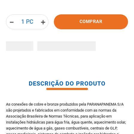
8
º
pisos
9
º
porta
－
＋
COMPRAR
10
º
vaso sanitario caixa acoplada
DESCRIÇÃO DO PRODUTO
As conexões de cobre e bronze produzidos pela PARANAPANEMA S/A
são projetados e fabricados em conformidade com as normas da
Associação Brasileira de Normas Técnicas, para aplicação em
instalações hidráulicas para água fria, água quente, aquecimento solar,
aquecimento de água a gás, gases combustíveis, centrais de GLP,