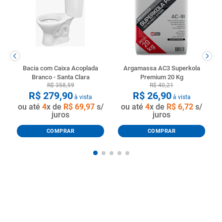
Bacia com Caixa Acoplada
Argamassa AC3 Superkola
Branco - Santa Clara
Premium 20 Kg
R$
358
,
59
R$
40
,
21
R$
279
,
90
R$
26
,
90
à vista
à vista
ou até
4
x de
R$
69
,
97
s/
ou até
4
x de
R$
6
,
72
s/
juros
juros
COMPRAR
COMPRAR