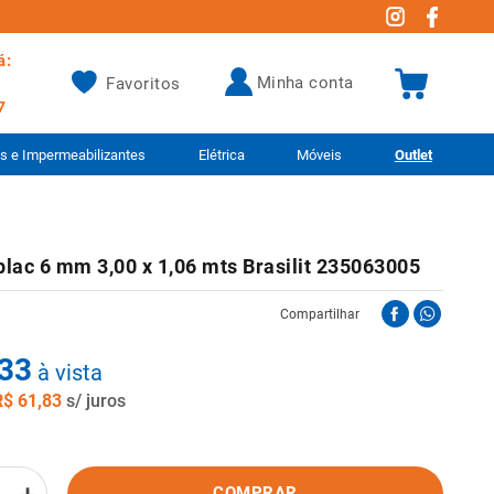
á:
minha conta
Favoritos
7
as e Impermeabilizantes
Elétrica
Móveis
Outlet
lac 6 mm 3,00 x 1,06 mts Brasilit 235063005
Compartilhar
33
à vista
R$
61
,
83
s/ juros
COMPRAR