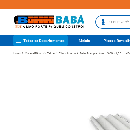
O que você busc
TERMOS MAIS
Todos os Departamentos
Metais
Pisos e Revest
1
º
piso
Material Básico
Telhas
Fibrocimento
Telha Maxiplac 6 mm 3,00 x 1,06 mts B
2
º
porcelanat
3
º
telha
4
º
vaso sanit
5
º
revestimen
6
º
telha fibr
7
º
gabinete b
8
º
pisos
9
º
porta