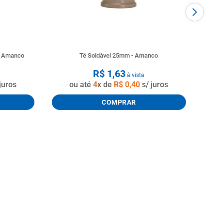
o Amanco
Tê Soldável 25mm - Amanco
R$
1
,
63
à vista
juros
ou até
4
x de
R$
0
,
40
s/ juros
COMPRAR