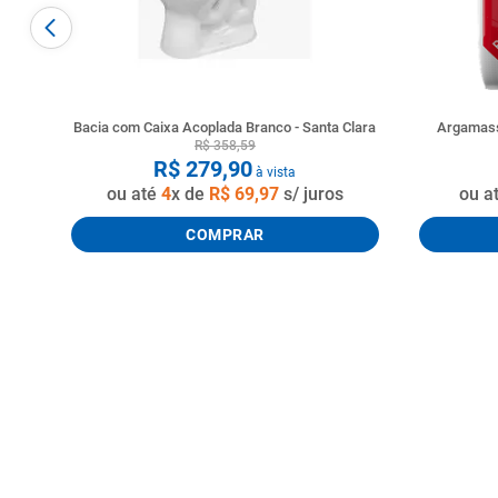
Bacia com Caixa Acoplada Branco - Santa Clara
Argamass
R$
358
,
59
R$
279
,
90
à vista
ou até
4
x de
R$
69
,
97
s/ juros
ou a
COMPRAR