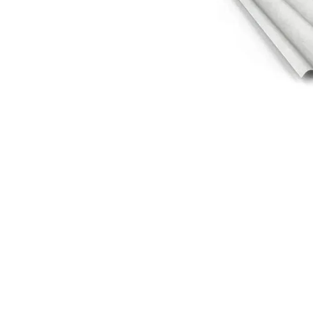
10
º
vaso sani