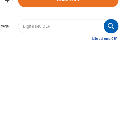
＋
Não sei meu CEP