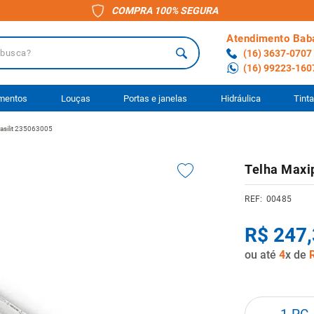
COMPRA 100% SEGURA
Atendimento Bab
a?
(16) 3637-0707
(16) 99223-160
 BUSCADOS
imentos
Louças
Portas e janelas
Hidráulica
Tint
rasilit 235063005
o
Telha Maxip
ário
00485
to
R$
247
,
ocimento
ou até
4
x de
anheiro