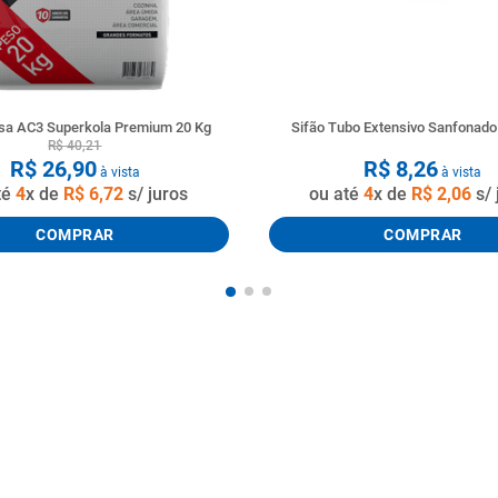
a AC3 Superkola Premium 20 Kg
Sifão Tubo Extensivo Sanfonad
R$
40
,
21
R$
26
,
90
R$
8
,
26
à vista
à vista
té
4
x de
R$
6
,
72
s/ juros
ou até
4
x de
R$
2
,
06
s/ 
COMPRAR
COMPRAR