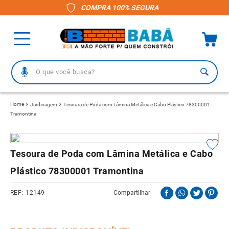
COMPRA 100% SEGURA
O que você busca?
TERMOS MAIS BUSCADOS
Jardinagem
Tesoura de Poda com Lâmina Metálica e Cabo Plástico 78300001
Tramontina
1
º
piso
2
º
porcelanato
3
º
telha
Tesoura de Poda com Lâmina Metálica e Cabo
4
º
vaso sanitário
Plástico 78300001 Tramontina
5
º
revestimento
12149
Compartilhar
6
º
telha fibrocimento
7
º
pisos