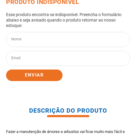
8
º
gabinete banheiro
9
º
porta
10
º
vaso sanitario caixa acoplada
ENVIAR
DESCRIÇÃO DO PRODUTO
Fazer a manutenção de árvores e arbustos vai ficar muito mais fácil e