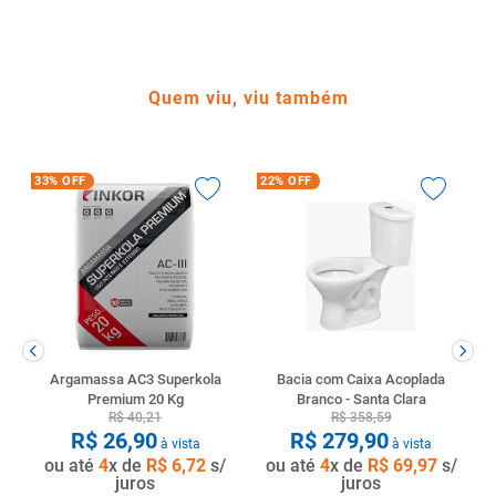
Quem viu, viu também
33%
OFF
22%
OFF
Argamassa AC3 Superkola
Bacia com Caixa Acoplada
Premium 20 Kg
Branco - Santa Clara
R$
40
,
21
R$
358
,
59
R$
26
,
90
R$
279
,
90
à vista
à vista
ou até
4
x de
R$
6
,
72
s/
ou até
4
x de
R$
69
,
97
s/
juros
juros