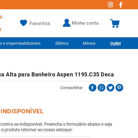
á:
minha conta
Favoritos
7
as e Impermeabilizantes
Elétrica
Móveis
Outlet
ica Alta para Banheiro Aspen 1195.C35 Deca
Compartilhar