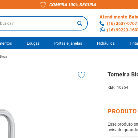
COMPRA 100% SEGURA
Atendimento Bab
a?
(16) 3637-0707
(16) 99223-160
 BUSCADOS
imentos
Louças
Portas e janelas
Hidráulica
Tint
 Deca
o
Torneira B
ário
10854
to
anheiro
ocimento