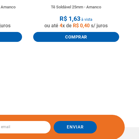
o Amanco
Tê Soldável 25mm - Amanco
R$
1
,
63
à vista
juros
ou até
4
x de
R$
0
,
40
s/ juros
COMPRAR
ENVIAR