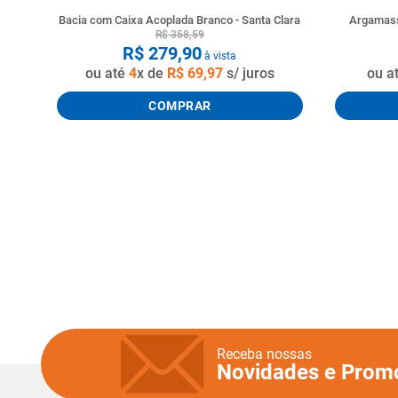
Bacia com Caixa Acoplada Branco - Santa Clara
Argamass
R$
358
,
59
R$
279
,
90
à vista
ou até
4
x de
R$
69
,
97
s/ juros
ou a
COMPRAR
Receba nossas
Novidades e Prom