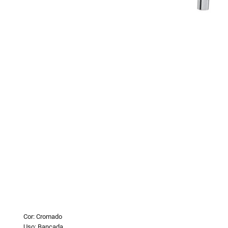
10
º
vaso sani
Cor: Cromado
Uso: Bancada