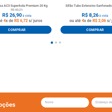
a AC3 Superkola Premium 20 Kg
Sifão Tubo Extensivo Sanfonad
R$
40
,
21
R$
26
,
90
R$
8
,
26
à vista
à vista
té
4
x de
R$
6
,
72
s/ juros
ou até
4
x de
R$
2
,
06
s/ 
COMPRAR
COMPRAR
oções