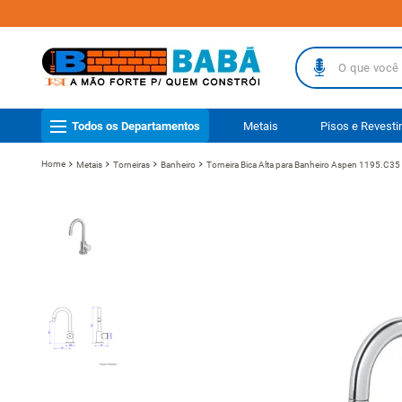
O que você busc
TERMOS MAIS
Todos os Departamentos
Metais
Pisos e Revest
1
º
piso
Metais
Torneiras
Banheiro
Torneira Bica Alta para Banheiro Aspen 1195.C35
2
º
porcelanat
3
º
telha
4
º
vaso sanit
5
º
revestimen
6
º
gabinete b
7
º
telha fibr
8
º
pisos
9
º
porta