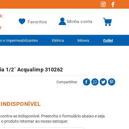
á:
minha conta
Favoritos
7
as e Impermeabilizantes
Elétrica
Móveis
Outlet
oia 1/2´ Acqualimp 310262
Compartilhar