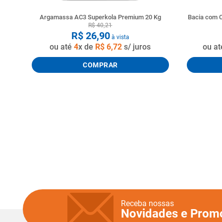
Argamassa AC3 Superkola Premium 20 Kg
Bacia com C
R$
40
,
21
R$
26
,
90
à vista
ou até
4
x de
R$
6
,
72
s/ juros
ou a
COMPRAR
Receba nossas
Novidades e Prom