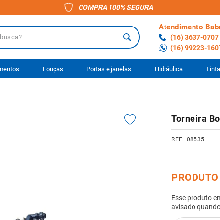
COMPRA 100% SEGURA
Atendimento Bab
a?
(16) 3637-0707
(16) 99223-160
 BUSCADOS
imentos
Louças
Portas e janelas
Hidráulica
Tint
o
Torneira B
ário
08535
anheiro
to
ocimento