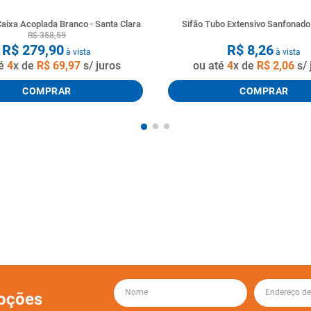
aixa Acoplada Branco - Santa Clara
Sifão Tubo Extensivo Sanfonad
R$
358
,
59
R$
279
,
90
R$
8
,
26
à vista
à vista
té
4
x de
R$
69
,
97
s/ juros
ou até
4
x de
R$
2
,
06
s/ 
COMPRAR
COMPRAR
oções