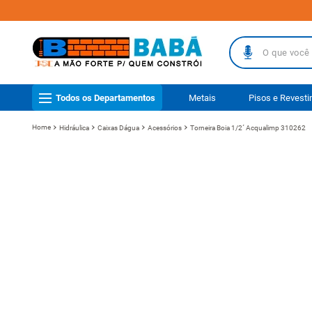
O que você busc
TERMOS MAIS
Todos os Departamentos
Metais
Pisos e Revest
1
º
piso
Hidráulica
Caixas Dágua
Acessórios
Torneira Boia 1/2´ Acqualimp 310262
2
º
porcelanat
3
º
telha
4
º
vaso sanit
5
º
pisos
6
º
gabinete b
7
º
revestimen
8
º
telha fibr
9
º
porta