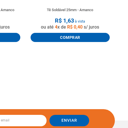
o Amanco
Tê Soldável 25mm - Amanco
R$
1
,
63
à vista
juros
ou até
4
x de
R$
0
,
40
s/ juros
COMPRAR
ENVIAR