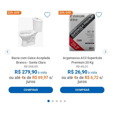
22%
OFF
33%
OFF
Bacia com Caixa Acoplada
Argamassa AC3 Superkola
Branco - Santa Clara
Premium 20 Kg
R$
358
,
59
R$
40
,
21
R$
279
,
90
R$
26
,
90
à vista
à vista
ou até
4
x de
R$
69
,
97
s/
ou até
4
x de
R$
6
,
72
s/
juros
juros
COMPRAR
COMPRAR