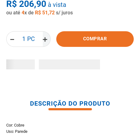
R$
206
,
90
à vista
8
º
vaso sanitario caixa acoplada
ou até
4
x de
R$
51
,
72
s/ juros
9
º
pisos
10
º
porta
－
＋
COMPRAR
DESCRIÇÃO DO PRODUTO
Cor: Cobre
Uso: Parede