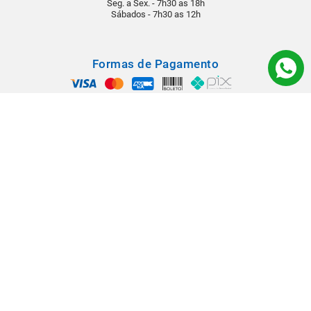
Seg. a Sex. - 7h30 as 18h
Sábados - 7h30 as 12h
Formas de Pagamento
Segurança
Todos os direitos reservados © 2022 - Babá Materiais para Construção -
Rua: Rangel Pestana, 1290 - Vila Virgínia - CEP 14030-210 - Ribeirão
Preto/SP.