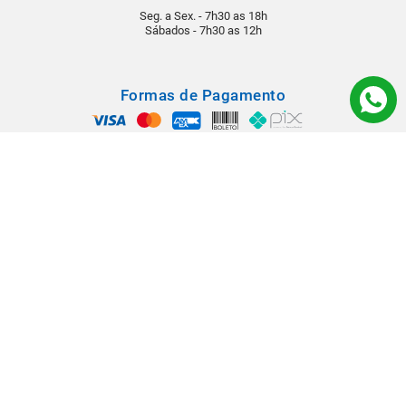
Seg. a Sex. - 7h30 as 18h
Sábados - 7h30 as 12h
Formas de Pagamento
Segurança
Todos os direitos reservados © 2022 - Babá Materiais para Construção -
Rua: Rangel Pestana, 1290 - Vila Virgínia - CEP 14030-210 - Ribeirão
Preto/SP.