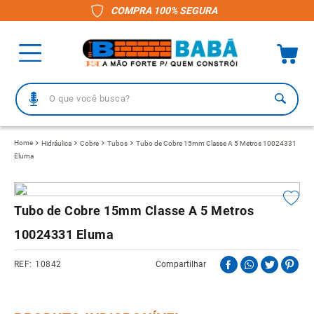
COMPRA 100% SEGURA
O que você busca?
TERMOS MAIS BUSCADOS
Hidráulica
Cobre
Tubos
Tubo de Cobre 15mm Classe A 5 Metros 10024331
Eluma
1
º
piso
2
º
porcelanato
3
º
telha
Tubo de Cobre 15mm Classe A 5 Metros
4
º
vaso sanitário
10024331 Eluma
5
º
revestimento
10842
Compartilhar
6
º
gabinete banheiro
7
º
telha fibrocimento