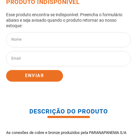
8
º
pisos
9
º
porta
10
º
vaso sanitario caixa acoplada
ENVIAR
DESCRIÇÃO DO PRODUTO
As conexões de cobre e bronze produzidos pela PARANAPANEMA S/A