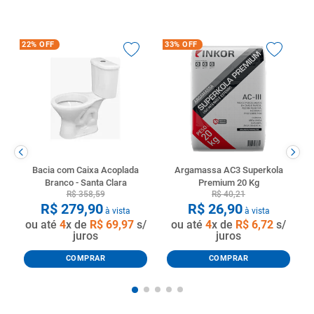
22%
OFF
33%
OFF
Bacia com Caixa Acoplada
Argamassa AC3 Superkola
Branco - Santa Clara
Premium 20 Kg
R$
358
,
59
R$
40
,
21
R$
279
,
90
R$
26
,
90
à vista
à vista
ou até
4
x de
R$
69
,
97
s/
ou até
4
x de
R$
6
,
72
s/
juros
juros
COMPRAR
COMPRAR