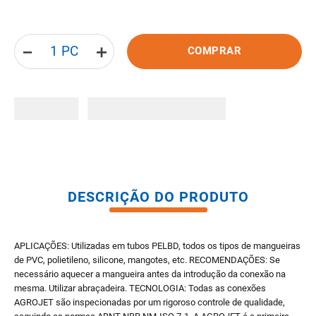
8
º
gabinete banheiro
9
º
porta
－
＋
COMPRAR
10
º
vaso sanitario caixa acoplada
DESCRIÇÃO DO PRODUTO
APLICAÇÕES: Utilizadas em tubos PELBD, todos os tipos de mangueiras
de PVC, polietileno, silicone, mangotes, etc. RECOMENDAÇÕES: Se
necessário aquecer a mangueira antes da introdução da conexão na
mesma. Utilizar abraçadeira. TECNOLOGIA: Todas as conexões
AGROJET são inspecionadas por um rigoroso controle de qualidade,