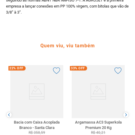
seguindo as normas ABNT NBR NM-ISO 7-1. A AGROJET é a primeira
empresa a lançar conexões em PP 100% virgem, com bitolas que vão de
3/8” à 3”.
Quem viu, viu também
22%
OFF
33%
OFF
Bacia com Caixa Acoplada
Argamassa AC3 Superkola
Branco - Santa Clara
Premium 20 Kg
R$
358
,
59
R$
40
,
21