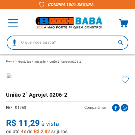
COMPRA 100% SEGURA
O que você busca?
TERMOS MAIS BUSCADOS
Hidráulica
Irrigação
União 2´ Agrojet 0206-2
1
º
piso
2
º
porcelanato
3
º
telha
União 2´ Agrojet 0206-2
4
º
vaso sanitário
01768
Compartilhar
5
º
revestimento
R$
6
º
11
telha fibrocimento
,
29
à vista
ou até
7
º
4
x de
pisos
R$
2
,
82
s/ juros