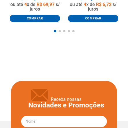
ou até
4
x de
R$
69
,
97
s/
ou até
4
x de
R$
6
,
72
s/
juros
juros
COMPRAR
COMPRAR
Receba nossas
Novidades e Promoções