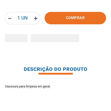
8
º
vaso sanitario caixa acoplada
9
º
pisos
－
＋
COMPRAR
10
º
porta
DESCRIÇÃO DO PRODUTO
Vassoura para limpeza em geral.