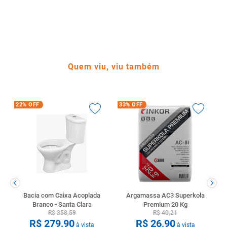
Quem viu, viu também
22%
OFF
33%
OFF
Bacia com Caixa Acoplada
Argamassa AC3 Superkola
Branco - Santa Clara
Premium 20 Kg
R$
358
,
59
R$
40
,
21
R$
279
,
90
R$
26
,
90
à vista
à vista