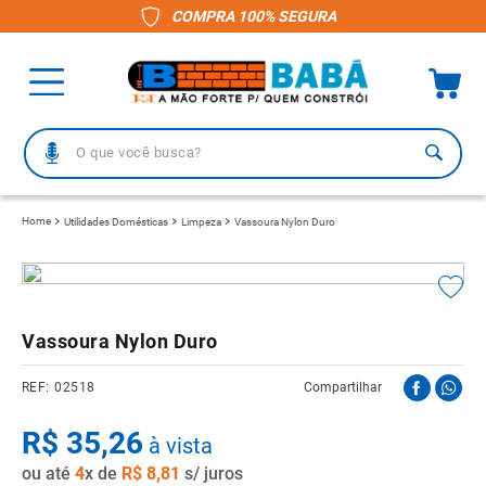
COMPRA 100% SEGURA
O que você busca?
TERMOS MAIS BUSCADOS
Utilidades Domésticas
Limpeza
Vassoura Nylon Duro
1
º
piso
2
º
porcelanato
3
º
telha
Vassoura Nylon Duro
4
º
vaso sanitário
02518
Compartilhar
5
º
revestimento
R$
6
º
35
gabinete banheiro
,
26
à vista
ou até
7
º
4
x de
telha fibrocimento
R$
8
,
81
s/ juros