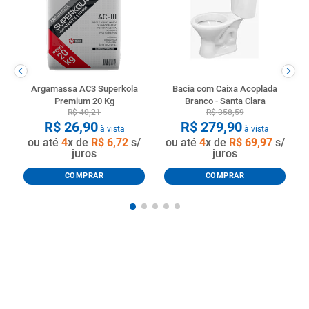
Argamassa AC3 Superkola
Bacia com Caixa Acoplada
Premium 20 Kg
Branco - Santa Clara
R$
40
,
21
R$
358
,
59
R$
26
,
90
R$
279
,
90
à vista
à vista
ou até
4
x de
R$
6
,
72
s/
ou até
4
x de
R$
69
,
97
s/
juros
juros
COMPRAR
COMPRAR