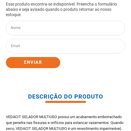
8
º
gabinete banheiro
9
º
porta
10
º
vaso sanitario caixa acoplada
ENVIAR
DESCRIÇÃO DO PRODUTO
VEDACIT SELADOR MULTIUSO possui um acabamento emborrachado
que penetra nas fissuras e orifícios para estancar vazamentos. Quando
seco, VEDACIT SELADOR MULTIUSO é um revestimento impermeável,