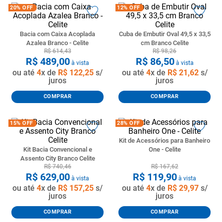
20%
OFF
12%
OFF
Bacia com Caixa Acoplada
Cuba de Embutir Oval 49,5 x 33,5
Azalea Branco - Celite
cm Branco Celite
R$
614
,
43
R$
98
,
26
R$
489
,
00
R$
86
,
50
à vista
à vista
ou até
4
x de
R$
122
,
25
s/
ou até
4
x de
R$
21
,
62
s/
juros
juros
COMPRAR
COMPRAR
15%
OFF
28%
OFF
Kit de Acessórios para Banheiro
Kit Bacia Convencional e
One - Celite
Assento City Branco Celite
R$
740
,
46
R$
167
,
62
R$
629
,
00
R$
119
,
90
à vista
à vista
ou até
4
x de
R$
157
,
25
s/
ou até
4
x de
R$
29
,
97
s/
juros
juros
COMPRAR
COMPRAR