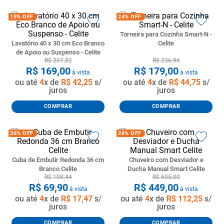
19%
OFF
24%
OFF
Torneira para Cozinha Smart-N -
Lavatório 40 x 30 cm Eco Branco
Celite
de Apoio ou Suspenso - Celite
R$
207
,
82
R$
236
,
96
R$
169
,
00
R$
179
,
00
à vista
à vista
ou até
4
x de
R$
42
,
25
s/
ou até
4
x de
R$
44
,
75
s/
juros
juros
COMPRAR
COMPRAR
36%
OFF
26%
OFF
Cuba de Embutir Redonda 36 cm
Chuveiro com Desviador e
Branco Celite
Ducha Manual Smart Celite
R$
108
,
44
R$
605
,
00
R$
69
,
90
R$
449
,
00
à vista
à vista
ou até
4
x de
R$
17
,
47
s/
ou até
4
x de
R$
112
,
25
s/
juros
juros
COMPRAR
COMPRAR