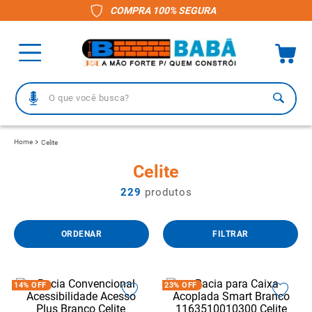
COMPRA 100% SEGURA
O que você busca?
TERMOS MAIS BUSCADOS
Celite
1
º
piso
Celite
2
º
porcelanato
229
produtos
3
º
telha
4
º
vaso sanitário
FILTRAR
5
º
gabinete banheiro
6
º
telha fibrocimento
14%
OFF
23%
OFF
7
º
revestimento