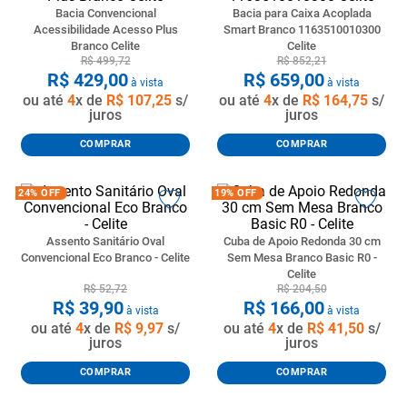
Bacia Convencional
Bacia para Caixa Acoplada
8
º
pisos
Acessibilidade Acesso Plus
Smart Branco 1163510010300
Branco Celite
Celite
9
º
porta
R$
499
,
72
R$
852
,
21
R$
429
,
00
R$
659
,
00
10
º
vaso sanitario caixa acoplada
à vista
à vista
ou até
4
x de
R$
107
,
25
s/
ou até
4
x de
R$
164
,
75
s/
juros
juros
COMPRAR
COMPRAR
24%
OFF
19%
OFF
Assento Sanitário Oval
Cuba de Apoio Redonda 30 cm
Convencional Eco Branco - Celite
Sem Mesa Branco Basic R0 -
Celite
R$
52
,
72
R$
204
,
50
R$
39
,
90
R$
166
,
00
à vista
à vista
ou até
4
x de
R$
9
,
97
s/
ou até
4
x de
R$
41
,
50
s/
juros
juros
COMPRAR
COMPRAR