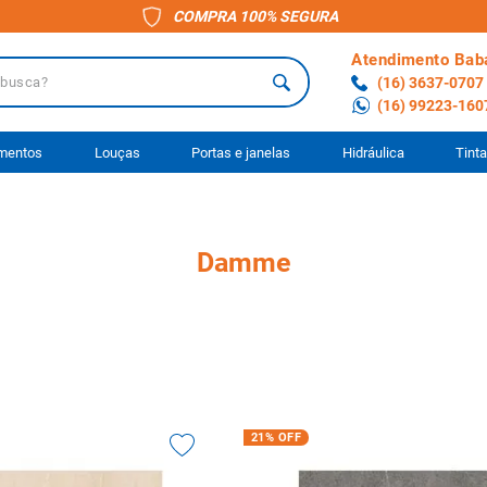
COMPRA 100% SEGURA
Atendimento Bab
a?
(16) 3637-0707
(16) 99223-160
 BUSCADOS
imentos
Louças
Portas e janelas
Hidráulica
Tint
o
Damme
ário
to
s
anheiro
ocimento
21%
OFF