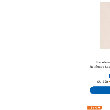
Porcelana
Retificado S
ou até
15%
OFF