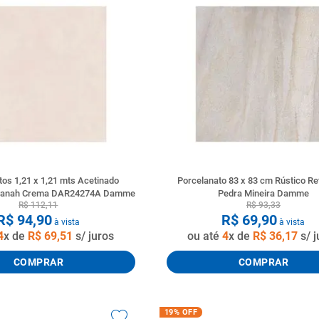
tos 1,21 x 1,21 mts Acetinado
Porcelanato 83 x 83 cm Rústico Re
avanah Crema DAR24274A Damme
Pedra Mineira Damme
R$
112
,
11
R$
93
,
33
R$
94
,
90
R$
69
,
90
à vista
à vista
4
x de
R$
69
,
51
s/ juros
ou até
4
x de
R$
36
,
17
s/ j
COMPRAR
COMPRAR
19%
OFF