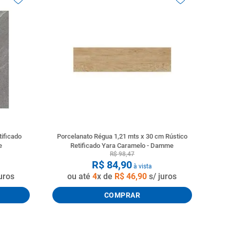
tificado
Porcelanato Régua 1,21 mts x 30 cm Rústico
e
Retificado Yara Caramelo - Damme
R$
98
,
47
R$
84
,
90
à vista
uros
ou até
4
x de
R$
46
,
90
s/ juros
COMPRAR