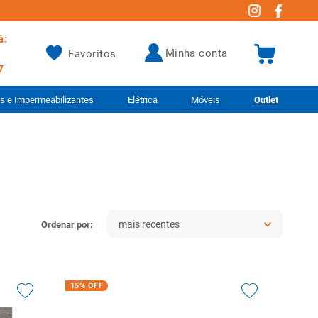
á:
minha conta
Favoritos
7
as e Impermeabilizantes
Elétrica
Móveis
Outlet
mais recentes
15%
OFF