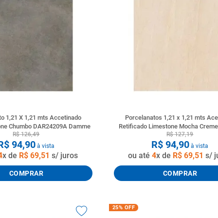
to 1,21 X 1,21 mts Accetinado
Porcelanatos 1,21 x 1,21 mts Ace
Stone Chumbo DAR24209A Damme
Retificado Limestone Mocha Cre
R$
126
,
49
R$
127
,
19
R$
94
,
90
R$
94
,
90
à vista
à vista
4
x de
R$
69
,
51
s/ juros
ou até
4
x de
R$
69
,
51
s/ j
COMPRAR
COMPRAR
25%
OFF