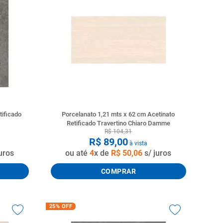
tificado
Porcelanato 1,21 mts x 62 cm Acetinato
Retificado Travertino Chiaro Damme
R$
104
,
31
R$
89
,
00
à vista
uros
ou até
4
x de
R$
50
,
06
s/ juros
COMPRAR
25%
OFF