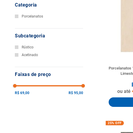
Categoria
10
º
vaso sani
Porcelanatos
Subcategoria
Rústico
Acetinado
Porcelanatos 1
Limes
Faixas de preço
ou até
R$ 69,00
R$ 95,00
25%
OFF