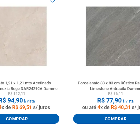
to 1,21 x 1,21 mts Acetinado
Porcelanato 83 x 83 cm Rústico Re
Venezia Bege DAR24292A Damme
Limestone Antracita Damm
R$
112
,
11
R$
96
,
11
R$
94
,
90
R$
77
,
90
à vista
à vista
4
x de
R$
69
,
51
s/ juros
ou até
4
x de
R$
40
,
31
s/ j
COMPRAR
COMPRAR