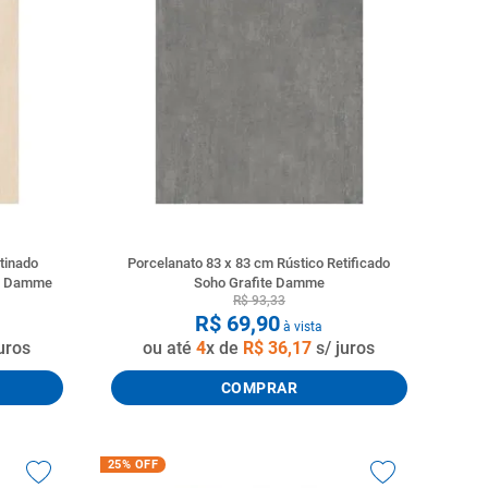
tinado
Porcelanato 83 x 83 cm Rústico Retificado
me Damme
Soho Grafite Damme
R$
93
,
33
R$
69
,
90
à vista
uros
ou até
4
x de
R$
36
,
17
s/ juros
COMPRAR
25%
OFF