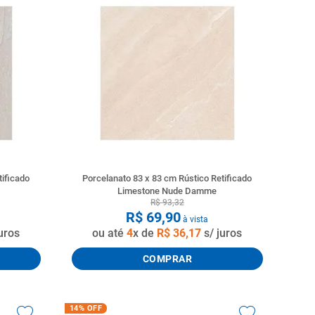
tificado
Porcelanato 83 x 83 cm Rústico Retificado
Limestone Nude Damme
R$
93
,
32
R$
69
,
90
à vista
uros
ou até
4
x de
R$
36
,
17
s/ juros
COMPRAR
14%
OFF