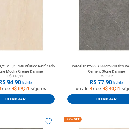
tario caixa acoplada
,21 x 1,21 mts Rústico Retificado
Porcelanato 83 X 83 cm Rústico Re
tone Mocha Creme Damme
Cement Stone Damme
R$
113
,
99
R$
98
,
06
R$
94
,
90
R$
77
,
90
à vista
à vista
4
x de
R$
69
,
51
s/ juros
ou até
4
x de
R$
40
,
31
s/ j
COMPRAR
COMPRAR
25%
OFF