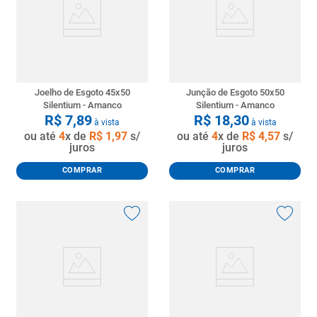
8
º
pisos
9
º
porta
10
º
vaso sanitario caixa acoplada
Joelho de Esgoto 45x50
Junção de Esgoto 50x50
Silentium - Amanco
Silentium - Amanco
R$
7
,
89
R$
18
,
30
à vista
à vista
ou até
4
x de
R$
1
,
97
s/
ou até
4
x de
R$
4
,
57
s/
juros
juros
COMPRAR
COMPRAR