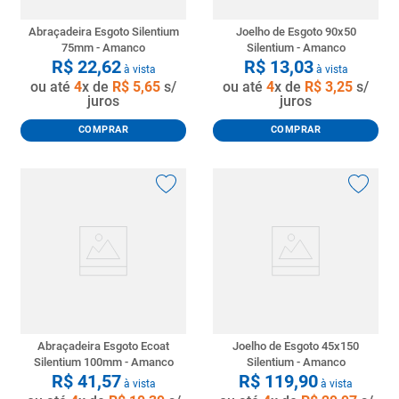
Abraçadeira Esgoto Silentium
Joelho de Esgoto 90x50
75mm - Amanco
Silentium - Amanco
R$
22
,
62
R$
13
,
03
à vista
à vista
ou até
4
x de
R$
5
,
65
s/
ou até
4
x de
R$
3
,
25
s/
juros
juros
COMPRAR
COMPRAR
Abraçadeira Esgoto Ecoat
Joelho de Esgoto 45x150
Silentium 100mm - Amanco
Silentium - Amanco
R$
41
,
57
R$
119
,
90
à vista
à vista