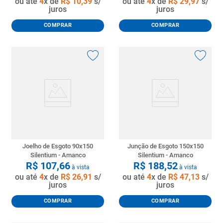
ou até
4
x de
R$
10
,
39
s/
ou até
4
x de
R$
29
,
97
s/
juros
juros
COMPRAR
COMPRAR
Joelho de Esgoto 90x150
Junção de Esgoto 150x150
Silentium - Amanco
Silentium - Amanco
R$
107
,
66
R$
188
,
52
à vista
à vista
ou até
4
x de
R$
26
,
91
s/
ou até
4
x de
R$
47
,
13
s/
juros
juros
COMPRAR
COMPRAR