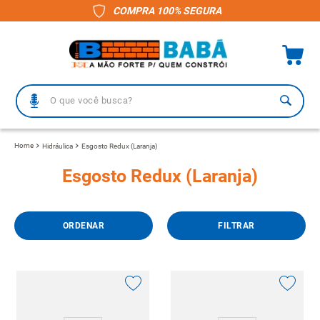
COMPRA 100% SEGURA
O que você busca?
TERMOS MAIS BUSCADOS
Hidráulica
Esgosto Redux (Laranja)
1
º
piso
Esgosto Redux (Laranja)
2
º
porcelanato
3
º
telha
FILTRAR
4
º
vaso sanitário
5
º
revestimento
6
º
telha fibrocimento
7
º
gabinete banheiro