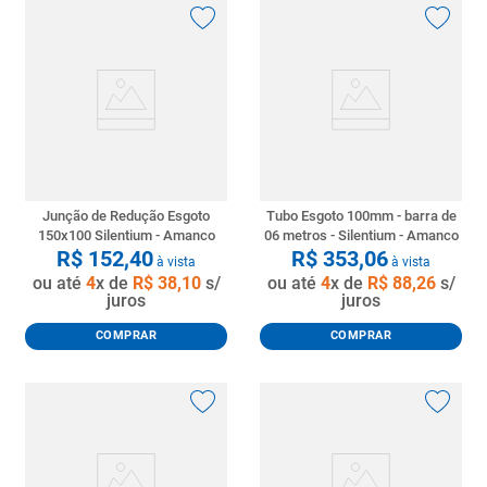
Junção de Redução Esgoto
Tubo Esgoto 100mm - barra de
150x100 Silentium - Amanco
06 metros - Silentium - Amanco
R$
152
,
40
R$
353
,
06
à vista
à vista
ou até
4
x de
R$
38
,
10
s/
ou até
4
x de
R$
88
,
26
s/
juros
juros
COMPRAR
COMPRAR