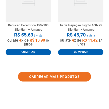
Redução Excentrica 150x100
Te de Inspeção Esgoto 100x75
Silentium – Amanco
Silentium - Amanco
R$
55
,
63
R$
45
,
70
à vista
à vista
ou até
4
x de
R$
13
,
90
s/
ou até
4
x de
R$
11
,
42
s/
juros
juros
COMPRAR
COMPRAR