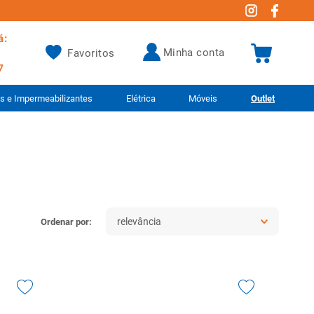
á:
minha conta
Favoritos
7
as e Impermeabilizantes
Elétrica
Móveis
Outlet
relevância