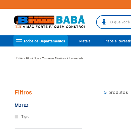
O que você busc
TERMOS MAIS
Todos os Departamentos
Metais
Pisos e Revest
1
º
piso
2
º
porcelanat
Hidráulica
Torneiras Plásticas
Lavanderia
3
º
telha
4
º
vaso sanit
5
º
revestimen
Filtros
5
produtos
6
º
gabinete b
Marca
7
º
telha fibr
Tigre
8
º
pisos
9
º
porta