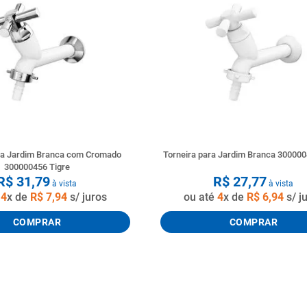
ara Jardim Branca com Cromado
Torneira para Jardim Branca 300000
300000456 Tigre
R$
31
,
79
R$
27
,
77
à vista
à vista
é
4
x de
R$
7
,
94
s/ juros
ou até
4
x de
R$
6
,
94
s/ j
COMPRAR
COMPRAR