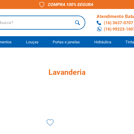
COMPRA 100% SEGURA
Atendimento Bab
a?
(16) 3637-0707
(16) 99223-160
 BUSCADOS
imentos
Louças
Portas e janelas
Hidráulica
Tint
o
Lavanderia
ário
to
anheiro
ocimento