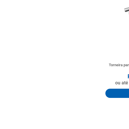
Torneira p
ou at