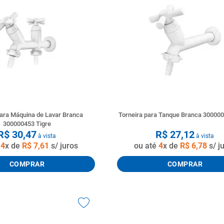
tario caixa acoplada
para Máquina de Lavar Branca
Torneira para Tanque Branca 300000
300000453 Tigre
R$
30
,
47
R$
27
,
12
à vista
à vista
é
4
x de
R$
7
,
61
s/ juros
ou até
4
x de
R$
6
,
78
s/ j
COMPRAR
COMPRAR