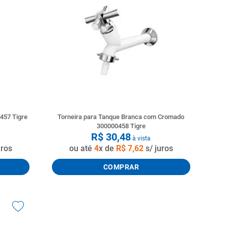
457 Tigre
Torneira para Tanque Branca com Cromado
300000458 Tigre
R$
30
,
48
à vista
uros
ou até
4
x de
R$
7
,
62
s/ juros
COMPRAR