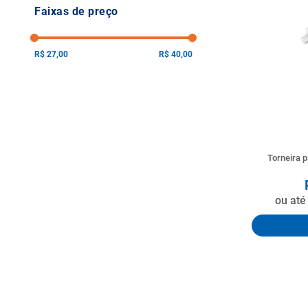
Faixas de preço
10
º
vaso sani
R$ 27,00
R$ 40,00
Torneira 
ou at