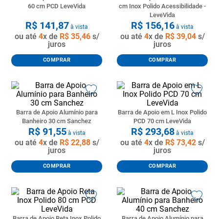
60 cm PCD LeveVida
cm Inox Polido Acessibilidade -
8
º
pisos
LeveVida
R$
141
,
87
R$
156
,
16
à vista
à vista
9
º
porta
ou até
4
x de
R$
35
,
46
s/
ou até
4
x de
R$
39
,
04
s/
juros
juros
10
º
vaso sanitario caixa acoplada
COMPRAR
COMPRAR
Barra de Apoio Alumínio para
Barra de Apoio em L Inox Polido
Banheiro 30 cm Sanchez
PCD 70 cm LeveVida
R$
91
,
55
R$
293
,
68
à vista
à vista
ou até
4
x de
R$
22
,
88
s/
ou até
4
x de
R$
73
,
42
s/
juros
juros
COMPRAR
COMPRAR
Barra de Apoio Reta Inox Polido
Barra de Apoio Alumínio para