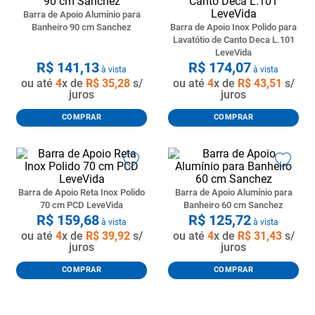
Barra de Apoio Alumínio para
Banheiro 90 cm Sanchez
Barra de Apoio Inox Polido para
Lavatótio de Canto Deca L.101
LeveVida
R$
141
,
13
R$
174
,
07
à vista
à vista
ou até
4
x de
R$
35
,
28
s/
ou até
4
x de
R$
43
,
51
s/
juros
juros
COMPRAR
COMPRAR
Barra de Apoio Reta Inox Polido
Barra de Apoio Alumínio para
70 cm PCD LeveVida
Banheiro 60 cm Sanchez
R$
159
,
68
R$
125
,
72
à vista
à vista
ou até
4
x de
R$
39
,
92
s/
ou até
4
x de
R$
31
,
43
s/
juros
juros
COMPRAR
COMPRAR