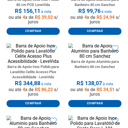
80 cm PCD LeveVida
Banheiro 40 cm Sanchez
R$
156
,
11
R$
99
,
76
à vista
à vista
ou até
4
x de
R$
39
,
02
s/
ou até
4
x de
R$
24
,
94
s/
juros
juros
COMPRAR
COMPRAR
Barra de Apoio Alumínio para
Barra de Apoio Inox Polido para
Banheiro 80 cm Sanchez
Lavatótio Celite Acesso Plus
Acessibilidade - LeveVida
R$
344
,
88
R$
138
,
07
à vista
à vista
ou até
4
x de
R$
86
,
22
s/
ou até
4
x de
R$
34
,
51
s/
juros
juros
COMPRAR
COMPRAR