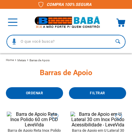
COMPRA 100% SEGURA
O que você busca?
TERMOS MAIS BUSCADOS
Metais
Barras de Apoio
1
º
piso
Barras de Apoio
2
º
porcelanato
3
º
telha
FILTRAR
4
º
vaso sanitário
5
º
revestimento
6
º
gabinete banheiro
7
º
telha fibrocimento
Barra de Apoio Reta Inox Polido
Barra de Apoio em U Lateral 30