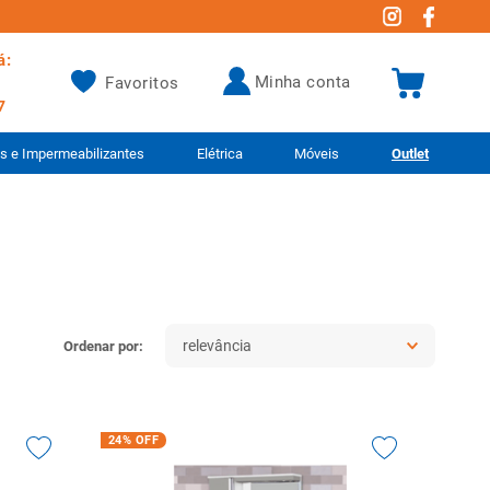
á:
minha conta
Favoritos
7
as e Impermeabilizantes
Elétrica
Móveis
Outlet
relevância
24%
OFF