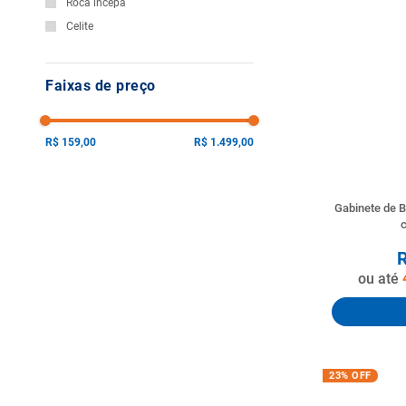
Roca incepa
10
º
vaso sani
Celite
Faixas de preço
R$ 159,00
R$ 1.499,00
Gabinete de B
c
ou até
23%
OFF