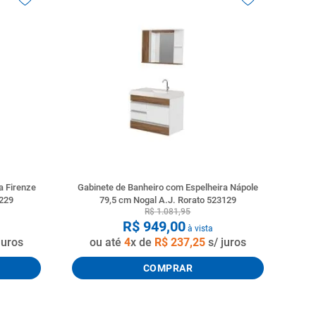
a Firenze
Gabinete de Banheiro com Espelheira Nápole
4229
79,5 cm Nogal A.J. Rorato 523129
R$
1
.
081
,
95
R$
949
,
00
à vista
juros
ou até
4
x de
R$
237
,
25
s/ juros
COMPRAR