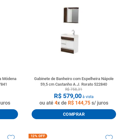
ra Módena
Gabinete de Banheiro com Espelheira Nápole
7841
59,5 cm Castanho A.J. Rorato 522840
R$
758
,
31
R$
579
,
00
à vista
juros
ou até
4
x de
R$
144
,
75
s/ juros
COMPRAR
12%
OFF