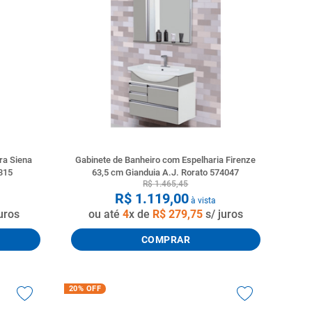
ra Siena
Gabinete de Banheiro com Espelharia Firenze
315
63,5 cm Gianduia A.J. Rorato 574047
R$
1
.
465
,
45
R$
1
.
119
,
00
à vista
uros
ou até
4
x de
R$
279
,
75
s/ juros
COMPRAR
20%
OFF