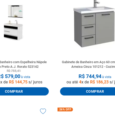
Banheiro com Espelheira Nápole
Gabinete de Banheiro em Aço 60 c
 Preto A.J. Rorato 523142
Ameixa Cinza 101212 - Cozi
R$
755
,
41
R$
579
,
00
R$
744
,
94
à vista
à vista
4
x de
R$
144
,
75
s/ juros
ou até
4
x de
R$
186
,
23
s/ 
COMPRAR
COMPRAR
26%
OFF