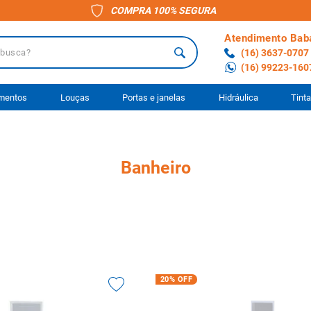
COMPRA 100% SEGURA
Atendimento Bab
a?
(16) 3637-0707
(16) 99223-160
 BUSCADOS
imentos
Louças
Portas e janelas
Hidráulica
Tint
o
Banheiro
ário
to
s
ocimento
anheiro
20%
OFF