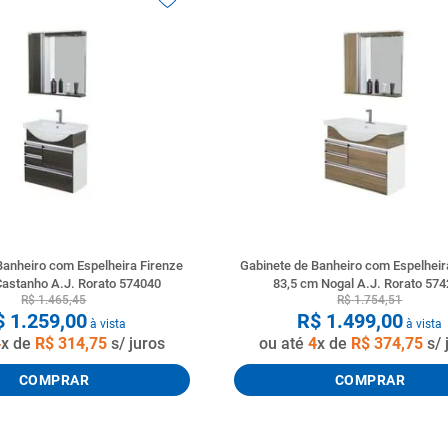
Banheiro com Espelheira Firenze
Gabinete de Banheiro com Espelheir
Castanho A.J. Rorato 574040
83,5 cm Nogal A.J. Rorato 57
R$
1
.
465
,
45
R$
1
.
754
,
51
$
1
.
259
,
00
R$
1
.
499
,
00
à vista
à vista
4
x de
R$
314
,
75
s/ juros
ou até
4
x de
R$
374
,
75
s/ 
COMPRAR
COMPRAR