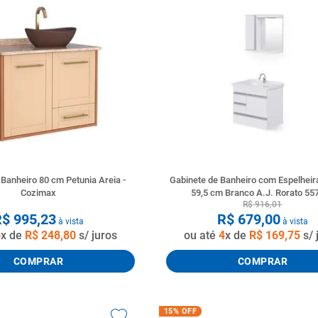
 Banheiro 80 cm Petunia Areia -
Gabinete de Banheiro com Espelhei
Cozimax
59,5 cm Branco A.J. Rorato 55
R$
916
,
01
R$
995
,
23
R$
679
,
00
à vista
à vista
4
x de
R$
248
,
80
s/ juros
ou até
4
x de
R$
169
,
75
s/ 
COMPRAR
COMPRAR
15%
OFF