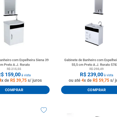
tario caixa acoplada
anheiro com Espelheira Siena 39
Gabinete de Banheiro com Espelhei
m Preto A.J. Rorato
55,5 cm Preto A.J. Rorato 578
R$
215
,
55
R$
298
,
49
R$
159
,
00
R$
239
,
00
à vista
à vista
4
x de
R$
39
,
75
s/ juros
ou até
4
x de
R$
59
,
75
s/ j
COMPRAR
COMPRAR