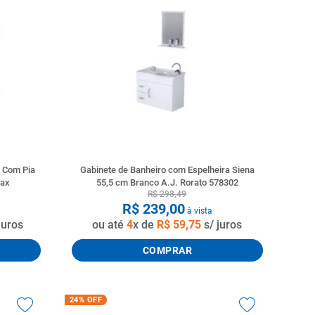
m Com Pia
Gabinete de Banheiro com Espelheira Siena
max
55,5 cm Branco A.J. Rorato 578302
R$
298
,
49
R$
239
,
00
à vista
juros
ou até
4
x de
R$
59
,
75
s/ juros
COMPRAR
24%
OFF