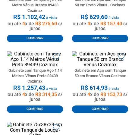
Metro Vênus Branco 89433
50 cm Preto Vênus - Cozimax
Cozimax
R$
1
.
102
,
42
R$
629
,
60
à vista
à vista
ou até
4
x de
R$
275
,
60
s/
ou até
4
x de
R$
157
,
40
s/
juros
juros
COMPRAR
COMPRAR
Gabinete com Tanque Aço 1,14
Gabinete em Aço com Tanque
Metros Vênus Preto 89439
50 cm Branco Vênus Cozimax
Cozimax
R$
1
.
257
,
43
R$
614
,
93
à vista
à vista
ou até
4
x de
R$
314
,
35
s/
ou até
4
x de
R$
153
,
73
s/
juros
juros
COMPRAR
COMPRAR