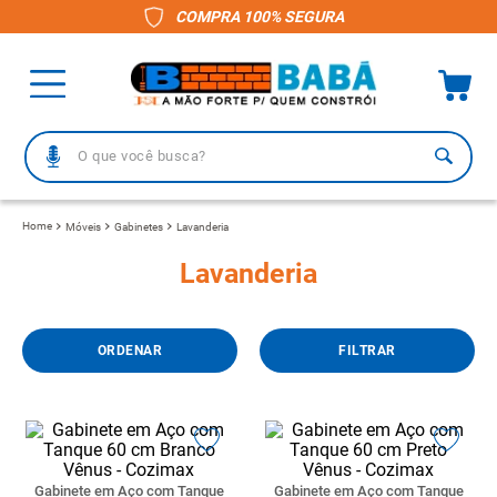
COMPRA 100% SEGURA
O que você busca?
TERMOS MAIS BUSCADOS
Móveis
Gabinetes
Lavanderia
1
º
piso
Lavanderia
2
º
porcelanato
3
º
telha
FILTRAR
4
º
vaso sanitário
5
º
revestimento
6
º
gabinete banheiro
7
º
telha fibrocimento
Gabinete em Aço com Tanque
Gabinete em Aço com Tanque