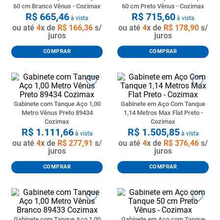
60 cm Branco Vênus - Cozimax
60 cm Preto Vênus - Cozimax
8
º
pisos
R$
665
,
46
R$
715
,
60
à vista
à vista
ou até
4
x de
R$
166
,
36
s/
ou até
4
x de
R$
178
,
90
s/
9
º
porta
juros
juros
10
º
vaso sanitario caixa acoplada
COMPRAR
COMPRAR
Gabinete com Tanque Aço 1,00
Gabinete em Aço Com Tanque
Metro Vênus Preto 89434
1,14 Metros Max Flat Preto -
Cozimax
Cozimax
R$
1
.
111
,
66
R$
1
.
505
,
85
à vista
à vista
ou até
4
x de
R$
277
,
91
s/
ou até
4
x de
R$
376
,
46
s/
juros
juros
COMPRAR
COMPRAR
Gabinete com Tanque Aço 1,00
Gabinete em Aço com Tanque