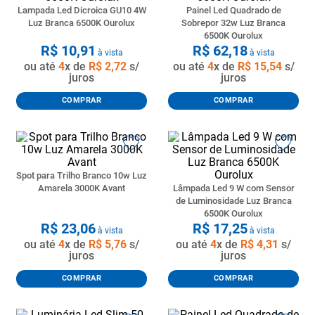
Lampada Led Dicroica GU10 4W
Painel Led Quadrado de
8
º
pisos
Luz Branca 6500K Ourolux
Sobrepor 32w Luz Branca
6500K Ourolux
9
º
porta
R$
10
,
91
R$
62
,
18
à vista
à vista
10
º
vaso sanitario caixa acoplada
ou até
4
x de
R$
2
,
72
s/
ou até
4
x de
R$
15
,
54
s/
juros
juros
COMPRAR
COMPRAR
Spot para Trilho Branco 10w Luz
Amarela 3000K Avant
Lâmpada Led 9 W com Sensor
de Luminosidade Luz Branca
6500K Ourolux
R$
23
,
06
R$
17
,
25
à vista
à vista
ou até
4
x de
R$
5
,
76
s/
ou até
4
x de
R$
4
,
31
s/
juros
juros
COMPRAR
COMPRAR