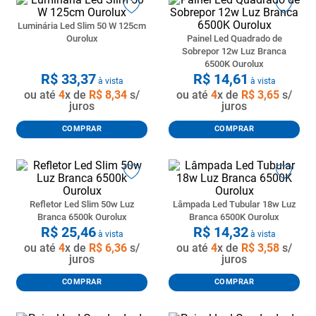
Luminária Led Slim 50 W 125cm
Ourolux
Painel Led Quadrado de
Sobrepor 12w Luz Branca
6500K Ourolux
R$
33
,
37
R$
14
,
61
à vista
à vista
ou até
4
x de
R$
8
,
34
s/
ou até
4
x de
R$
3
,
65
s/
juros
juros
COMPRAR
COMPRAR
Refletor Led Slim 50w Luz
Lâmpada Led Tubular 18w Luz
Branca 6500k Ourolux
Branca 6500K Ourolux
R$
25
,
46
R$
14
,
32
à vista
à vista
ou até
4
x de
R$
6
,
36
s/
ou até
4
x de
R$
3
,
58
s/
juros
juros
COMPRAR
COMPRAR