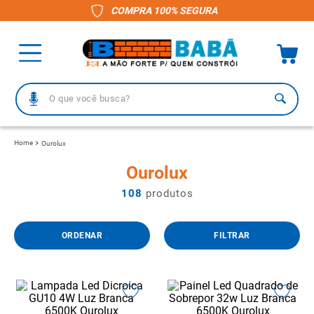
COMPRA 100% SEGURA
O que você busca?
TERMOS MAIS BUSCADOS
Ourolux
1
º
piso
Ourolux
2
º
porcelanato
108
produtos
3
º
telha
4
º
vaso sanitário
FILTRAR
5
º
revestimento
6
º
gabinete banheiro
7
º
telha fibrocimento