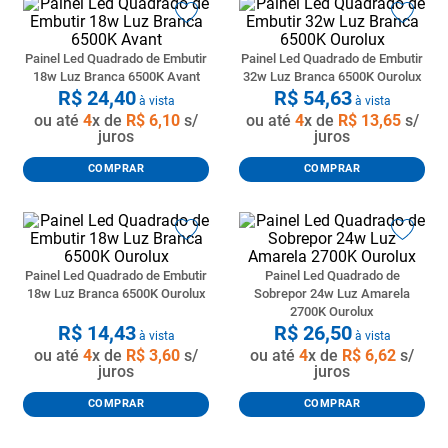
Painel Led Quadrado de Embutir
Painel Led Quadrado de Embutir
18w Luz Branca 6500K Avant
32w Luz Branca 6500K Ourolux
R$
24
,
40
R$
54
,
63
à vista
à vista
ou até
4
x de
R$
6
,
10
s/
ou até
4
x de
R$
13
,
65
s/
juros
juros
COMPRAR
COMPRAR
Painel Led Quadrado de Embutir
Painel Led Quadrado de
18w Luz Branca 6500K Ourolux
Sobrepor 24w Luz Amarela
2700K Ourolux
R$
14
,
43
R$
26
,
50
à vista
à vista
ou até
4
x de
R$
3
,
60
s/
ou até
4
x de
R$
6
,
62
s/
juros
juros
COMPRAR
COMPRAR