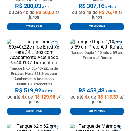
R$
200
,
03
R$
307
,
16
à vista
à vista
ou até
4
x de
R$
50
,
00
s/
ou até
4
x de
R$
76
,
79
s/
juros
juros
COMPRAR
COMPRAR
Tanque Duplo 1,10 mts x 59 cm
Preto A.J. Rorato
Tanque Inox 50x40x22cm de
Encaixe Hera 34 Litros com
Acabamento Acetinado
94400107 Tramontina
R$
519
,
92
R$
453
,
48
à vista
à vista
ou até
4
x de
R$
129
,
98
s/
ou até
4
x de
R$
113
,
37
s/
juros
juros
COMPRAR
COMPRAR