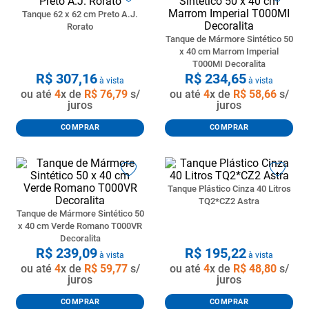
Tanque 62 x 62 cm Preto A.J.
Rorato
Tanque de Mármore Sintético 50
x 40 cm Marrom Imperial
T000MI Decoralita
R$
307
,
16
R$
234
,
65
à vista
à vista
ou até
4
x de
R$
76
,
79
s/
ou até
4
x de
R$
58
,
66
s/
juros
juros
COMPRAR
COMPRAR
Tanque Plástico Cinza 40 Litros
TQ2*CZ2 Astra
Tanque de Mármore Sintético 50
x 40 cm Verde Romano T000VR
Decoralita
R$
239
,
09
R$
195
,
22
à vista
à vista
ou até
4
x de
R$
59
,
77
s/
ou até
4
x de
R$
48
,
80
s/
juros
juros
COMPRAR
COMPRAR