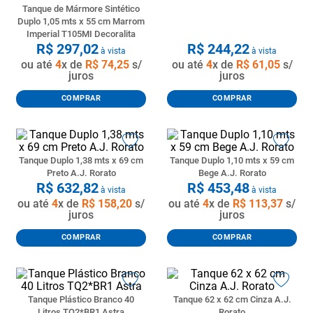
Tanque de Mármore Sintético
8
º
pisos
Duplo 1,05 mts x 55 cm Marrom
Imperial T105MI Decoralita
9
º
porta
R$
297
,
02
R$
244
,
22
à vista
à vista
ou até
4
x de
R$
74
,
25
s/
ou até
4
x de
R$
61
,
05
s/
10
º
vaso sanitario caixa acoplada
juros
juros
COMPRAR
COMPRAR
Tanque Duplo 1,38 mts x 69 cm
Tanque Duplo 1,10 mts x 59 cm
Preto A.J. Rorato
Bege A.J. Rorato
R$
632
,
82
R$
453
,
48
à vista
à vista
ou até
4
x de
R$
158
,
20
s/
ou até
4
x de
R$
113
,
37
s/
juros
juros
COMPRAR
COMPRAR
Tanque Plástico Branco 40
Tanque 62 x 62 cm Cinza A.J.
Litros TQ2*BR1 Astra
Rorato