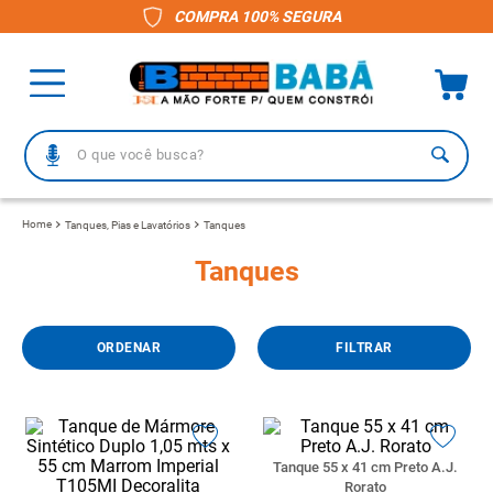
COMPRA 100% SEGURA
O que você busca?
TERMOS MAIS BUSCADOS
Tanques, Pias e Lavatórios
Tanques
1
º
piso
Tanques
2
º
porcelanato
3
º
telha
FILTRAR
4
º
vaso sanitário
5
º
gabinete banheiro
6
º
telha fibrocimento
Tanque 55 x 41 cm Preto A.J.
7
º
revestimento
Rorato