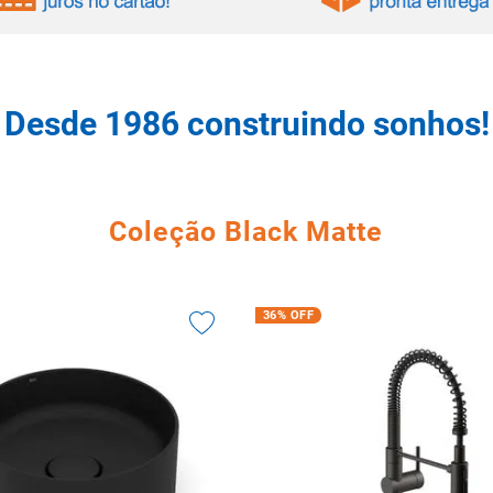
tario caixa acoplada
Desde 1986 construindo sonhos!
Coleção Black Matte
36%
OFF