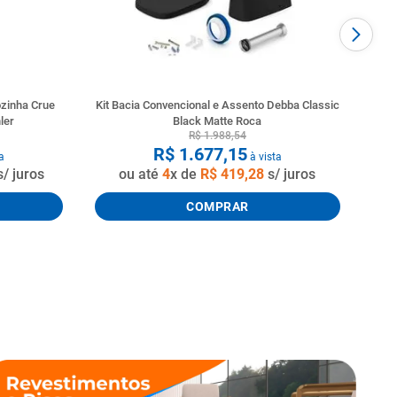
zinha Crue
Kit Bacia Convencional e Assento Debba Classic
ler
Black Matte Roca
R$
1
.
988
,
54
R$
1
.
677
,
15
a
à vista
/ juros
ou até
4
x de
R$
419
,
28
s/ juros
COMPRAR