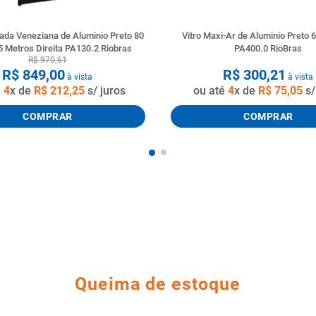
ada Veneziana de Aluminio Preto 80
Vitro Maxi-Ar de Aluminio Preto 
5 Metros Direita PA130.2 Riobras
PA400.0 RioBras
R$
970
,
61
R$
849
,
00
R$
300
,
21
à vista
à vista
é
4
x de
R$
212
,
25
s/ juros
ou até
4
x de
R$
75
,
05
s/
COMPRAR
COMPRAR
Queima de estoque