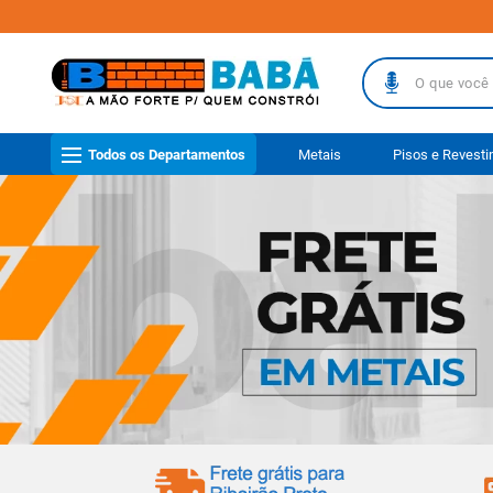
O que você busc
TERMOS MAIS
Todos os Departamentos
Metais
Pisos e Revest
1
º
piso
2
º
porcelanat
3
º
telha
4
º
vaso sanit
5
º
revestimen
6
º
gabinete b
7
º
telha fibr
8
º
pisos
9
º
porta