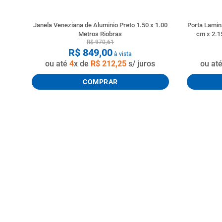
Janela Veneziana de Aluminio Preto 1.50 x 1.00
Porta Lamin
Metros Riobras
cm x 2.1
R$
970
,
61
R$
849
,
00
à vista
ou até
4
x de
R$
212
,
25
s/ juros
ou at
COMPRAR