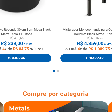
oio Redonda 30 cm Sem Mesa Black
Misturador Monocomando para Co
Matte Terra T1 - Roca
Gourmet Black Matte - Koh
R$
495
,
65
R$
6
.
816
,
25
R$
339
,
00
R$
4
.
359
,
00
à vista
à vist
té
4
x de
R$
84
,
75
s/ juros
ou até
4
x de
R$
1
.
089
,
75
s
COMPRAR
COMPRAR
Compre por categoria