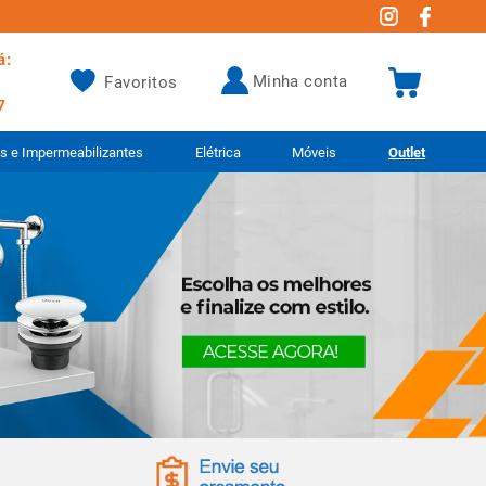
á:
minha conta
Favoritos
7
as e Impermeabilizantes
Elétrica
Móveis
Outlet