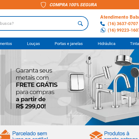
COMPRA 100% SEGURA
Atendimento Bab
a?
(16) 3637-0707
(16) 99223-160
 BUSCADOS
imentos
Louças
Portas e janelas
Hidráulica
Tint
o
ário
to
anheiro
ocimento