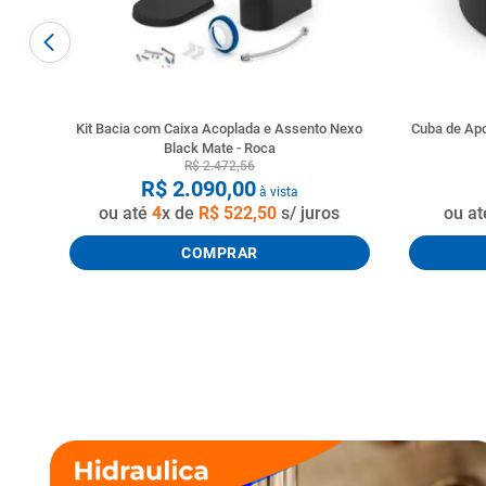
Kit Bacia com Caixa Acoplada e Assento Nexo
Cuba de Ap
Black Mate - Roca
R$
2
.
472
,
56
R$
2
.
090
,
00
à vista
ou até
4
x de
R$
522
,
50
s/ juros
ou a
COMPRAR