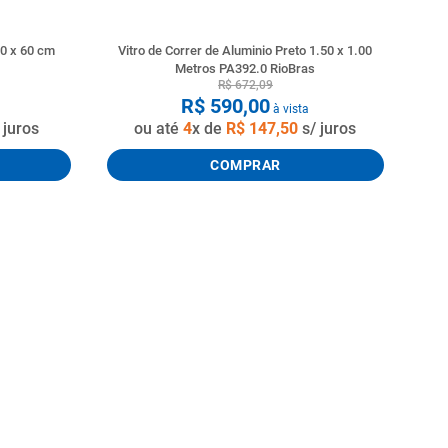
60 x 60 cm
Vitro de Correr de Aluminio Preto 1.50 x 1.00
Metros PA392.0 RioBras
R$
672
,
09
R$
590
,
00
à vista
 juros
ou até
4
x de
R$
147
,
50
s/ juros
COMPRAR