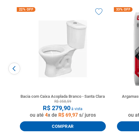
22%
OFF
33%
OFF
Bacia com Caixa Acoplada Branco - Santa Clara
Argamass
R$
358
,
59
R$
279
,
90
à vista
ou até
4
x de
R$
69
,
97
s/ juros
ou a
COMPRAR