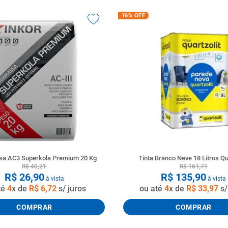
16%
OFF
a AC3 Superkola Premium 20 Kg
Tinta Branco Neve 18 Litros Qu
R$
40
,
21
R$
161
,
71
R$
26
,
90
R$
135
,
90
à vista
à vista
té
4
x de
R$
6
,
72
s/ juros
ou até
4
x de
R$
33
,
97
s/
COMPRAR
COMPRAR