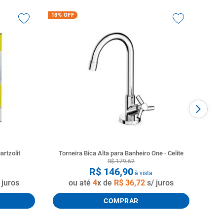
18%
OFF
artzolit
Torneira Bica Alta para Banheiro One - Celite
R$
179
,
62
R$
146
,
90
à vista
 juros
ou até
4
x de
R$
36
,
72
s/ juros
COMPRAR