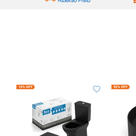
10
º
vaso sani
15%
OFF
32%
OFF