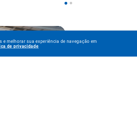
os e melhorar sua experiência de navegação em
tica de privacidade
NOSSA HISTÓR
Fundada em 1986, a 
clientes com muito 
melhores marcas e pr
tornando referência 
Hoje com o e-commer
comprometimento.